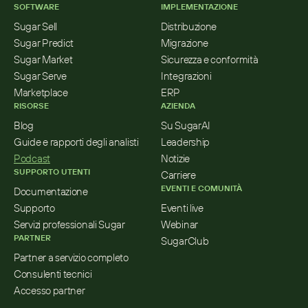
SOFTWARE
IMPLEMENTAZIONE
Sugar Sell
Distribuzione
Sugar Predict
Migrazione
Sugar Market
Sicurezza e conformità
Sugar Serve
Integrazioni
Marketplace
ERP
RISORSE
AZIENDA
Blog
Su SugarAI
Guide e rapporti degli analisti
Leadership
Podcast
Notizie
SUPPORTO UTENTI
Carriere
EVENTI E COMUNITÀ
Documentazione
Supporto
Eventi live
Servizi professionali Sugar
Webinar
PARTNER
SugarClub
Partner a servizio completo
Consulenti tecnici
Accesso partner