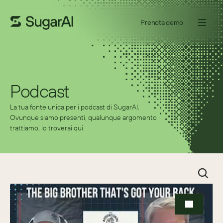
Prenota demo
Podcast
La tua fonte unica per i podcast di SugarAI. 
Ovunque siamo presenti, qualunque argomento 
trattiamo, lo troverai qui.