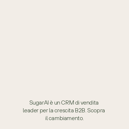
Avere successo con la crescita guidata dal canale
con Sugata Sanyal, ZINFI Technologies
S
2
E
6
12 GEN 2023
42
MIN
SugarAI è un CRM di vendita 
leader per la crescita B2B. Scopra 
il cambiamento.