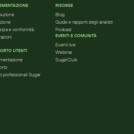
EMENTAZIONE
RISORSE
ibuzione
Blog
zione
Guide e rapporti degli analisti
ezza e conformità
Podcast
EVENTI E COMUNITÀ
razioni
Eventi live
ORTO UTENTI
Webinar
mentazione
SugarClub
orto
zi professionali Sugar