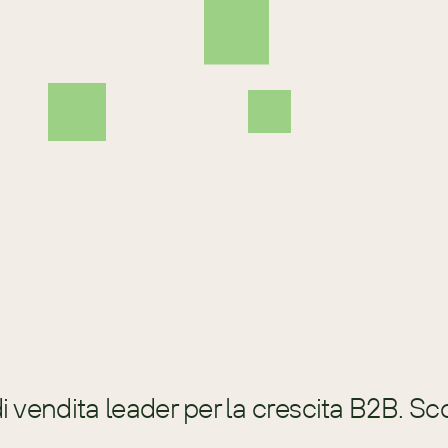
un'azienda leader in America Centrale nella pr
calzature e abbigliamento. Ha guidato l'espansi
consolidato la sua presenza sul mercato attrav
strategica ed eccellenza operativa. Sotto la su
ADOC è entrata in nuovi mercati e ha posto l'a
responsabilità sociale d'impresa, impegnandosi
sviluppo delle comunità e nella sostenibilità a
per il suo stile di leadership inclusivo e orientat
figura rispettata nella comunità imprenditorial
etiche e uno sviluppo aziendale sostenibile in t
 vendita leader per la crescita B2B. Sc