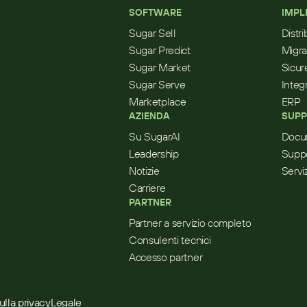
SOFTWARE
IMPL
Sugar Sell
Distr
Sugar Predict
Migra
Sugar Market
Sicur
Sugar Serve
Integ
Marketplace
ERP
AZIENDA
SUPP
Su SugarAI
Docu
Leadership
Supp
Notizie
Servi
Carriere
PARTNER
Partner a servizio completo
Consulenti tecnici
Accesso partner
ulla privacy
Legale