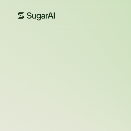
STAGIONE
3
EPISODIO
7
6 MAG 2024
31
MINUTI