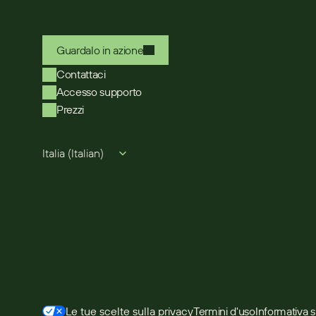
Guardalo in azione
Contattaci
Accesso supporto
Prezzi
Select Language
Italia (Italian)
Termini d'uso
Informativa s
Le tue scelte sulla privacy