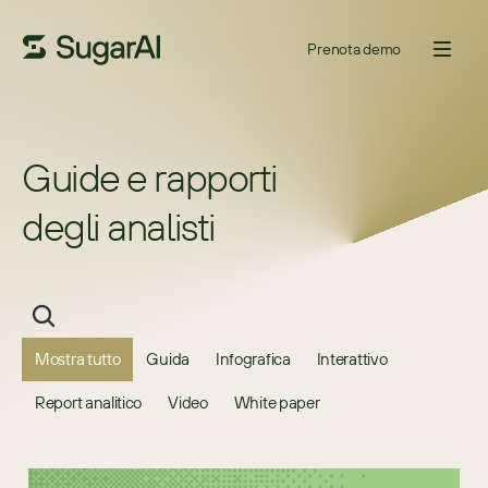
Prenota demo
Guide e rapporti 
degli analisti
Mostra tutto
Guida
Infografica
Interattivo
Report analitico
Video
White paper