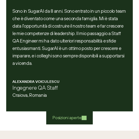
Sono in SugarAI da 8 anni. Sono entrato in un piccolo team 
che è diventato come una seconda famiglia. Mi è stata 
data l’opportunità di costruire il nostro team e far crescere 
le mie competenze di leadership. Il mio passaggio a Staff 
QA Engineer mi ha dato ulteriori responsabilità e sfide 
entusiasmanti. SugarAI è un ottimo posto per crescere e 
imparare, e i colleghi sono sempre disponibili a supportarsi 
a vicenda.
ALEXANDRA VOICULESCU
Ingegnere QA Staff
Craiova, Romania
Posizioni aperte