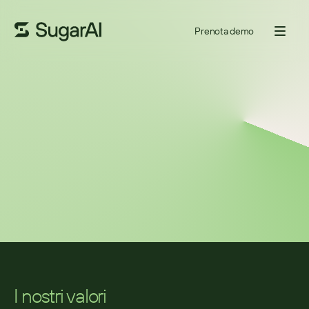
Prenota demo
Sblocca il tuo potenziale
In Sugar stiamo ridefinendo le soluzioni di vendita e aiutando le 
persone a crescere mentre lo facciamo. Sviluppa competenze, fai 
avanzare la tua carriera e cogli l’opportunità di avere un impatto 
reale. Pronto a sprigionare il tuo potenziale?
Posizioni aperte
I nostri valori