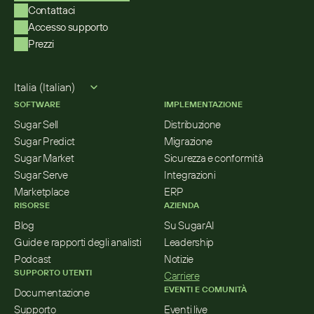
Contattaci
Accesso supporto
Prezzi
Select Language
Italia (Italian)
SOFTWARE
IMPLEMENTAZIONE
Sugar Sell
Distribuzione
Sugar Predict
Migrazione
Sugar Market
Sicurezza e conformità
Sugar Serve
Integrazioni
Marketplace
ERP
RISORSE
AZIENDA
Blog
Su SugarAI
Guide e rapporti degli analisti
Leadership
Podcast
Notizie
SUPPORTO UTENTI
Carriere
EVENTI E COMUNITÀ
Documentazione
Supporto
Eventi live