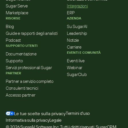
Sugar Serve
Integrazioni
Marketplace
ERP
RISORSE
AZIENDA
Blog
Su SugarAI
Guide e rapporti degli analisti
Leadership
Podcast
Notizie
SUPPORTO UTENTI
Carriere
EVENTI E COMUNITÀ
Documentazione
Supporto
Eventi live
Servizi professionali Sugar
Webinar
PARTNER
SugarClub
Partner a servizio completo
Consulenti tecnici
Accesso partner
Le tue scelte sulla privacy
Termini d'uso
Informativa sulla privacy
Legale
© 2026 SugarAI Software Inc. Tutti i diritti riservati. SugarCRM 