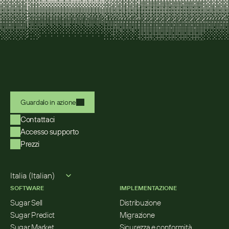
Guardalo in azione
Contattaci
Accesso supporto
Prezzi
Select Language
Italia (Italian)
SOFTWARE
IMPLEMENTAZIONE
Sugar Sell
Distribuzione
Sugar Predict
Migrazione
Sugar Market
Sicurezza e conformità