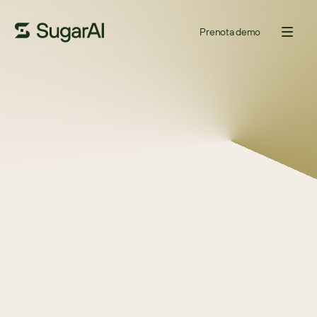
Prenota demo
SUGARAI ECOSISTEMA
Migliora la tua esperienza 
CRM
Scopri connettori e componenti aggiuntivi affidabili, 
integrazioni e soluzioni dei partner ISV per aiutare la tua 
azienda a rimuovere gli ostacoli del CRM. Semplifica i flussi 
di lavoro con strumenti adatti alle esigenze della tua 
azienda.