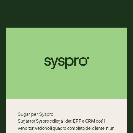
ricevi assistenza continua per far crescere la tua
attività.
Partner a servizio completo
Sugar per Syspro
Sugar for Syspro collega i dati ERP e CRM così i 
venditori vedono il quadro completo del cliente in un 