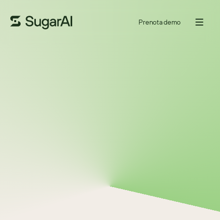
Prenota demo
STAGIONE
3
EPISODIO
2
5 FEB 2024
30
MINUTI