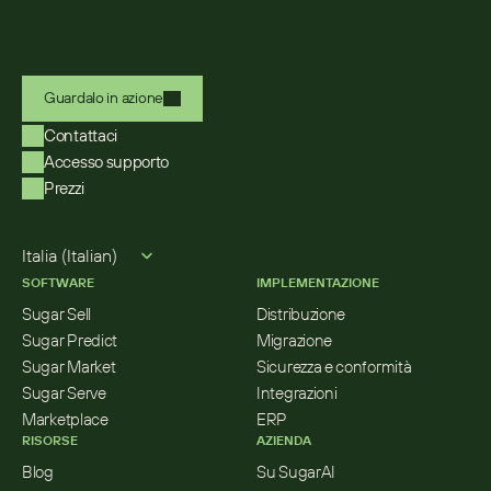
Guardalo in azione
Contattaci
Accesso supporto
Prezzi
Select Language
Italia (Italian)
SOFTWARE
IMPLEMENTAZIONE
Sugar Sell
Distribuzione
Sugar Predict
Migrazione
Sugar Market
Sicurezza e conformità
Sugar Serve
Integrazioni
Marketplace
ERP
RISORSE
AZIENDA
Blog
Su SugarAI