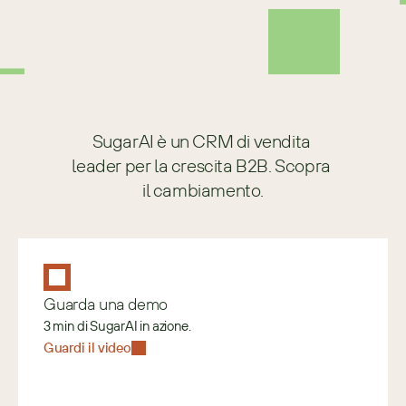
con un focus sull’ottimizzazione delle 
operations, della qualità e della 
conformità.
SugarAI è un CRM di vendita 
leader per la crescita B2B. Scopra 
il cambiamento.
Guarda una demo
3 min di SugarAI in azione.
Guardi il video