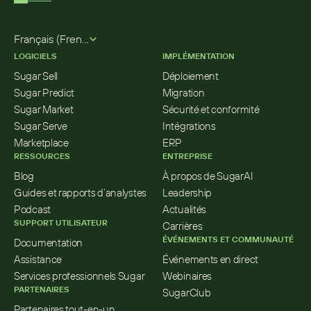
Select Language
Français (French)
LOGICIELS
IMPLÉMENTATION
Sugar Sell
Déploiement
Sugar Predict
Migration
Sugar Market
Sécurité et conformité
Sugar Serve
Intégrations
Marketplace
ERP
RESSOURCES
ENTREPRISE
Blog
À propos de SugarAI
Guides et rapports d’analystes
Leadership
Podcast
Actualités
SUPPORT UTILISATEUR
Carrières
ÉVÉNEMENTS ET COMMUNAUTÉ
Documentation
Assistance
Événements en direct
Services professionnels Sugar
Webinaires
PARTENAIRES
SugarClub
Partenaires tout-en-un