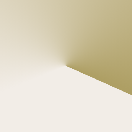
commercial.
 Nous vous aiderons à évaluer si SugarAI vous 
convient, et si ce n’est pas le cas, nous vous le dirons. 
Une présentation personnalisée du produit (si c’est 
pertinent).
 Nous vous montrerons exactement comment 
SugarAI peut vous aider à établir des prévisions précises, à 
accélérer les ventes ou à permettre à vos commerciaux de 
vendre – pas seulement de faire des mises à jour
Des questions ou envie d’une 
démo personnalisée ?