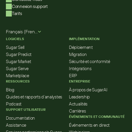
Connexion support
Tarifs
Select Language
Français (French)
LOGICIELS
IMPLÉMENTATION
Sugar Sell
Déploiement
Sugar Predict
Migration
Sugar Market
Sécurité et conformité
Sugar Serve
Intégrations
Marketplace
ERP
RESSOURCES
ENTREPRISE
Blog
À propos de SugarAI
Guides et rapports d’analystes
Leadership
Podcast
Actualités
SUPPORT UTILISATEUR
Carrières
ÉVÉNEMENTS ET COMMUNAUTÉ
Documentation
Assistance
Événements en direct