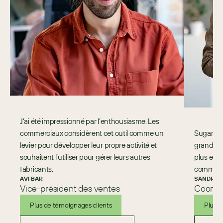
J’ai été impressionné par l’enthousiasme. Les
commerciaux considèrent cet outil comme un
Sugar est 
levier pour développer leur propre activité et
grande po
souhaitent l’utiliser pour gérer leurs autres
plus effi
fabricants.
commerci
AVI BAR
SANDRA 
Vice-président des ventes
Coordi
Plus de témoignages clients
Plus d