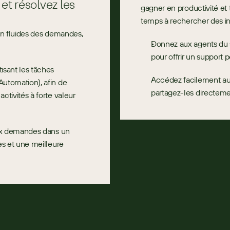
 résolvez les 
gagner en productivité et
temps à rechercher des in
on fluides des demandes, 
Donnez aux agents du se
pour offrir un support p
sant les tâches 
Accédez facilement aux
utomation), afin de 
partagez-les directemen
tivités à forte valeur 
aux demandes dans un 
s et une meilleure 