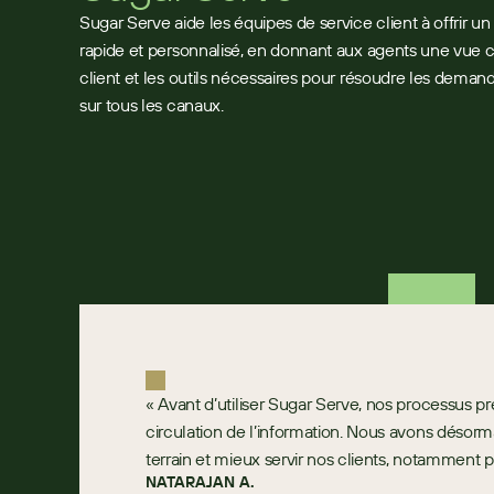
Sugar Serve aide les équipes de service client à offrir un
rapide et personnalisé, en donnant aux agents une vue
client et les outils nécessaires pour résoudre les dema
sur tous les canaux.
« Avant d’utiliser Sugar Serve, nos processus pr
circulation de l’information. Nous avons désormai
terrain et mieux servir nos clients, notamment po
NATARAJAN A.