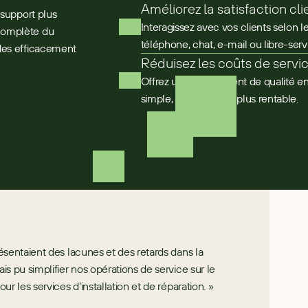
Améliorez la satisfaction cli
 support plus
Interagissez avec vos clients selon 
 complète du
téléphone, chat, e-mail ou libre-serv
ndes efficacement
Réduisez les coûts de servi
Offrez un service client de qualité e
simple, plus fluide et plus rentable.
ésentaient des lacunes et des retards dans la 
s pu simplifier nos opérations de service sur le 
ur les services d’installation et de réparation. »