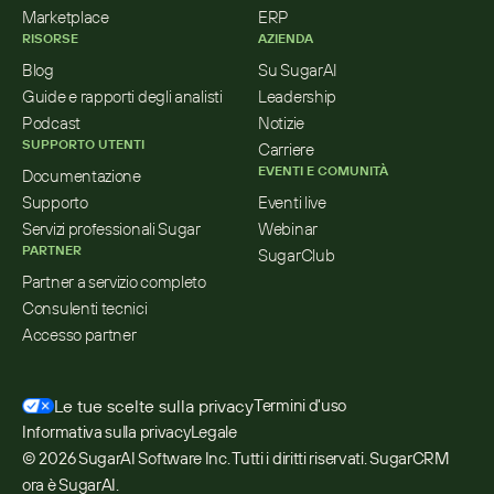
Marketplace
ERP
RISORSE
AZIENDA
Blog
Su SugarAI
Guide e rapporti degli analisti
Leadership
Podcast
Notizie
SUPPORTO UTENTI
Carriere
EVENTI E COMUNITÀ
Documentazione
Supporto
Eventi live
Servizi professionali Sugar
Webinar
PARTNER
SugarClub
Partner a servizio completo
Consulenti tecnici
Accesso partner
Le tue scelte sulla privacy
Termini d'uso
Informativa sulla privacy
Legale
© 2026 SugarAI Software Inc. Tutti i diritti riservati. SugarCRM 
ora è SugarAI.