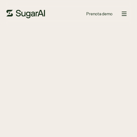
Prenota demo
GUIDA
Superare le sfide di
reclutamento nel 2026
Le difficoltà di assunzione stanno frenando il tuo team vendite? 
Con il 60% dei leader di settore tra manifatturiero, commercio 
all’ingrosso e distribuzione che indica la carenza di talenti come 
principale preoccupazione, restare competitivi richiede più che 
semplici venditori qualificati – richiede strumenti più intelligenti. È 
qui che entra in gioco sales-i.