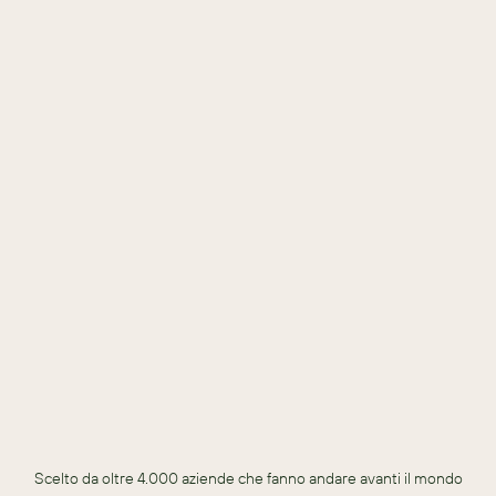
Scarica questa guida per scoprire come sales-i  può aiutarti a 
creare un team vendite agile e ben attrezzato.
Scarica
SCARICA PER SCOPRIRE
Come attrarre candidati da luoghi inaspettati e accelerare 
l'onboarding
Cosa succede quando sales-i si integra perfettamente con il 
tuo ERP per sbloccare informazioni nascoste
Modi per ottenere risultati migliori monitorando le prestazioni e 
individuando le lacune
Scelto da oltre 4.000 aziende che fanno andare avanti il mondo