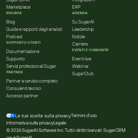
Marketplace
ERP
RISORSE
AZIENDA
Blog
Su SugarAI
Guide e rapporti degli analisti
Leadership
Podcast
Notizie
SUPPORTO UTENTI
Carriere
EVENTI E COMUNITÀ
Documentazione
Supporto
Eventi live
Servizi professionali Sugar
Webinar
PARTNER
SugarClub
Partner a servizio completo
Consulenti tecnici
Accesso partner
Le tue scelte sulla privacy
Termini d'uso
Informativa sulla privacy
Legale
© 2026 SugarAI Software Inc. Tutti i diritti riservati. SugarCRM 
ora è SugarAI.