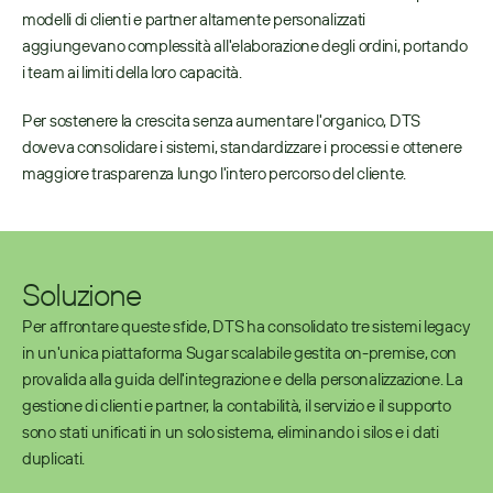
modelli di clienti e partner altamente personalizzati 
aggiungevano complessità all'elaborazione degli ordini, portando 
i team ai limiti della loro capacità.
Per sostenere la crescita senza aumentare l'organico, DTS 
doveva consolidare i sistemi, standardizzare i processi e ottenere 
maggiore trasparenza lungo l'intero percorso del cliente.
Soluzione
Per affrontare queste sfide, DTS ha consolidato tre sistemi legacy 
in un'unica piattaforma Sugar scalabile gestita on-premise, con 
provalida alla guida dell'integrazione e della personalizzazione. La 
gestione di clienti e partner, la contabilità, il servizio e il supporto 
sono stati unificati in un solo sistema, eliminando i silos e i dati 
duplicati. 