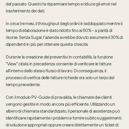
del passato. Questo fa risparmiare tempo e riduce gli errori nel 
trasferimento dei dati.
In circa tre mesi, il throughput degli ordini è raddoppiato mentre il 
tempo di elaborazione è stato ridotto fino al 50% – a parità di 
risorse. Senza Sugar, l’azienda avrebbe dovuto assumere il 30% di 
dipendenti in più per ottenere questa crescita.
Durante la creazione dei preventivi in contabilità, la funzione 
“View” citata in precedenza consente di verificare le fatture 
all’interno dello stesso flusso di lavoro. Di conseguenza, il 
processo di verifica delle fatture richiede ora solo un terzo del 
tempo precedente.
Con il modulo PV-Guide di provalida, le chiamate dei clienti 
vengono gestite in modo ancora più efficiente. Utilizzando un 
albero di chiamata standardizzato, il personale di assistenza può 
identificare rapidamente i problemi e fornire subito suggerimenti 
di soluzione appropriati oppure creare direttamente un ticket di 