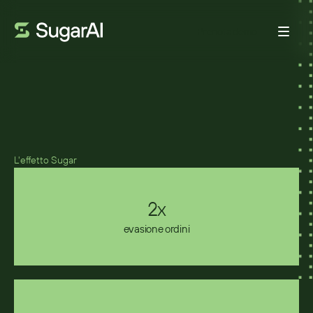
Prenota demo
DEUTSCHE TELEFON
La linea diretta verso il futuro
L'effetto Sugar
2x
evasione ordini