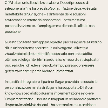
CRM altamente flessibile e scalabile. Dopo il processo di 
selezione, alla fine ha prevalso Sugar. Il fattore decisivo è stata 
l’adattabilità di Sugar, che – a differenza delle soluzioni 
sovraccariche offerte dai concorrenti – offre massima 
personalizzazione e un’ampia gamma di moduli calibrati con 
precisione.
Questo consente di mappare reparti e processi diversi all’interno 
di un unico sistema coerente, in cui vengono utilizzate e 
visualizzate solo le funzionalità necessarie, con un’usabilità 
ottimale ed elegante. Eliminando i silos e i record dati duplicati, i 
processi che richiedevano molto tempo possono ora essere 
gestiti tra reparti e parzialmente automatizzati.
In qualità di integratore, il partner Sugar provalida ha curato la 
personalizzazione mirata di Sugar e ha supportato DTS con 
know-how specialistico durante implementazione e go-live. 
L’implementazione – inclusa la mappatura del modello partner e 
l’importazione iniziale dei dati – ha consentito una transizione 