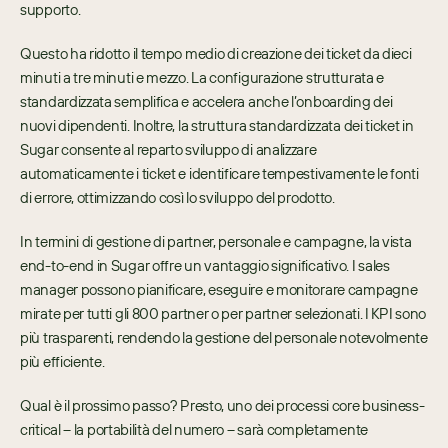
supporto. 
Questo ha ridotto il tempo medio di creazione dei ticket da dieci 
minuti a tre minuti e mezzo. La configurazione strutturata e 
standardizzata semplifica e accelera anche l’onboarding dei 
nuovi dipendenti. Inoltre, la struttura standardizzata dei ticket in 
Sugar consente al reparto sviluppo di analizzare 
automaticamente i ticket e identificare tempestivamente le fonti 
di errore, ottimizzando così lo sviluppo del prodotto.
In termini di gestione di partner, personale e campagne, la vista 
end-to-end in Sugar offre un vantaggio significativo. I sales 
manager possono pianificare, eseguire e monitorare campagne 
mirate per tutti gli 800 partner o per partner selezionati. I KPI sono 
più trasparenti, rendendo la gestione del personale notevolmente 
più efficiente.
Qual è il prossimo passo? Presto, uno dei processi core business-
critical – la portabilità del numero – sarà completamente 