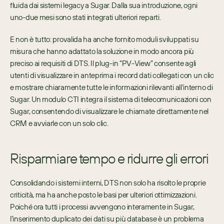
fluida dai sistemi legacy a Sugar. Dalla sua introduzione, ogni 
uno-due mesi sono stati integrati ulteriori reparti.
E non è tutto: provalida ha anche fornito moduli sviluppati su 
misura che hanno adattato la soluzione in modo ancora più 
preciso ai requisiti di DTS. Il plug-in “PV-View” consente agli 
utenti di visualizzare in anteprima i record dati collegati con un clic 
e mostrare chiaramente tutte le informazioni rilevanti all’interno di 
Sugar. Un modulo CTI integra il sistema di telecomunicazioni con 
Sugar, consentendo di visualizzare le chiamate direttamente nel 
CRM e avviarle con un solo clic.
Risparmiare tempo e ridurre gli errori
Consolidando i sistemi interni, DTS non solo ha risolto le proprie 
criticità, ma ha anche posto le basi per ulteriori ottimizzazioni. 
Poiché ora tutti i processi avvengono interamente in Sugar, 
l’inserimento duplicato dei dati su più database è un problema 