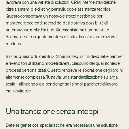
lavorava con una varietà di soluzioni CRM interne standalone, 
oltre a sistemi di ticketing per sviluppo e assistenza tecnica. 
Questo comportava un notevole sforzo gestionale per 
mantenere coerenti i record dei dati e offriva possibilità di 
automazione molto limitate. Questo sistema frammentato 
doveva essere urgentemente sostituito da un’unica soluzione 
moderna.
Inoltre, quasi tutti i clienti DTS hanno requisiti individuali e partner 
e rivenditori utilizzano modelli diversi, ciascuno dei quali richiede 
processi personalizzati. Questo rendeva l’elaborazione degli ordini 
altamente complessa. Tuttavia, una standardizzazione su larga 
scala – allineando le dipendenze tra i singoli pacchetti di lavoro – 
era inevitabile.
Una transizione senza intoppi
Date esigenze così specialistiche, era necessaria una soluzione 