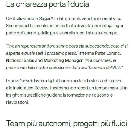
La chiarezza porta fiducia 
Centralizzando in SugarAI i dati di clienti, vendite e operatività, 
Speedpanel ha creato un’unica fonte di verità che collega ogni 
parte dell’azienda, dalle previsioni alla reportistica sul campo.  
“I nostri rappresentanti ora sanno cosa sta succedendo, cosa ci si 
aspetta e quale sarà il prossimo passo,
” afferma 
Peter Lorenc, 
National Sales and Marketing Manager
. 
“In alcuni mesi, la 
precisione delle nostre previsioni è stata esattamente del 95%.” 
I nuovi flussi di lavoro digitali hanno portato la stessa chiarezza 
alle Installation Review, trasformando report un tempo manuali in 
insight misurabili che guidano la formazione e riducono le 
rilavorazioni. 
Team più autonomi, progetti più fluidi