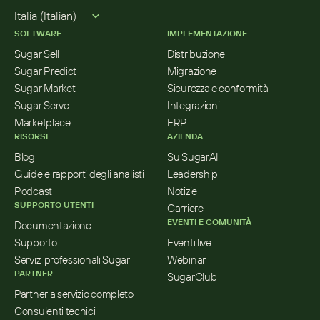
Select Language
Italia (Italian)
SOFTWARE
IMPLEMENTAZIONE
Sugar Sell
Distribuzione
Sugar Predict
Migrazione
Sugar Market
Sicurezza e conformità
Sugar Serve
Integrazioni
Marketplace
ERP
RISORSE
AZIENDA
Blog
Su SugarAI
Guide e rapporti degli analisti
Leadership
Podcast
Notizie
SUPPORTO UTENTI
Carriere
EVENTI E COMUNITÀ
Documentazione
Supporto
Eventi live
Servizi professionali Sugar
Webinar
PARTNER
SugarClub
Partner a servizio completo
Consulenti tecnici