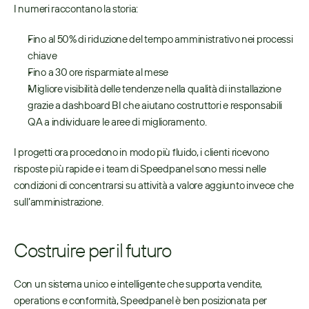
I numeri raccontano la storia: 
Fino al 50% di riduzione del tempo amministrativo nei processi 
chiave 
Fino a 30 ore risparmiate al mese 
Migliore visibilità delle tendenze nella qualità di installazione 
grazie a dashboard BI che aiutano costruttori e responsabili 
QA a individuare le aree di miglioramento.
I progetti ora procedono in modo più fluido, i clienti ricevono 
risposte più rapide e i team di Speedpanel sono messi nelle 
condizioni di concentrarsi su attività a valore aggiunto invece che 
sull’amministrazione.
Costruire per il futuro
Con un sistema unico e intelligente che supporta vendite, 
operations e conformità, Speedpanel è ben posizionata per 