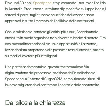
Da quasi 30 anni, 
Speedpanel
 sta plasmando il futuro dell’edilizia 
in Australia. Produttore australiano di proprietà e sviluppo locale, i 
sistemi di pareti tagliafuoco e acustiche dell’azienda sono 
apprezzati in tutto il mercato dell’edilizia e delle costruzioni.  
Con la missione di rendere gli edifici più sicuri, Speedpanel è 
cresciuta in modo organico fino a diventare leader di settore. Ora, 
con mercati internazionali e nuove opportunità all’orizzonte, 
l’azienda si sta preparando alla prossima fase di crescita, basata 
su modi di lavorare più intelligenti. 
Una parte fondamentale di questa trasformazione è la 
digitalizzazione del processo di revisione dell’installazione di 
Speedpanel all’interno di SugarCRM, semplificando i flussi di 
lavoro e migliorando al contempo il controllo della conformità. 
Dai silos alla chiarezza 