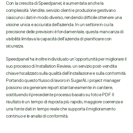
Con la crescita di Speedpanel, è aumentata anche la 
complessità. Vendite, servizio clienti e produzione gestivano 
ciascuno i dati in modo diverso, rendendo difficile ottenere una 
visione unica e accurata dell’azienda. In un settore in cui la 
precisione delle previsioni è fondamentale, questa mancanza di 
visibilità limitava la capacità dell’azienda di pianificare con 
sicurezza. 
Speedpanel ha inoltre individuato un’opportunità per migliorare il 
suo processo di Installation Review, un servizio post-vendita 
chiave focalizzato sulla qualità dell’installazione e sulla conformità. 
Portando questo flusso di lavoro in SugarAI, i project manager 
possono ora generare report istantaneamente in cantiere, 
sostituendo il precedente processo basato su foto e PDF. Il 
risultato è un tempo di risposta più rapido, maggiore coerenza e 
una fonte dati in tempo reale che supporta il miglioramento 
continuo e le analisi di conformità. 