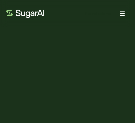
Prenota demo
VOCE DEL CLIENTE
Scalare in modo più
intelligente: come
Speedpanel sta costruendo
per il futuro
27 GENNAIO 2026
4
MIN DI LETTURA