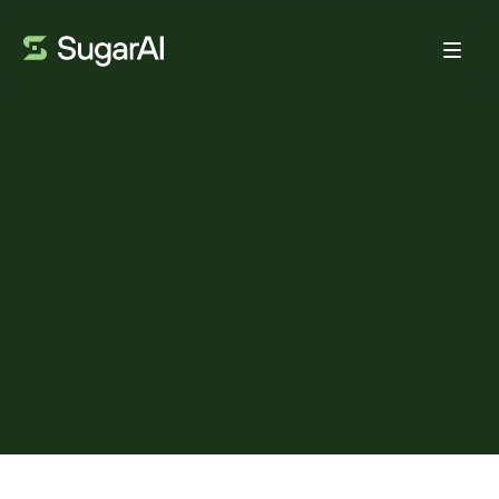
Prenota demo
VENDITE
Vendite più intelligenti per
distributori e grossisti F&B
con SugarAI e Sugar
Intelligence
DA:
MIHAELA CHIURTU
27 GENNAIO 2026
4
MIN DI LETTURA