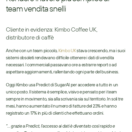
team vendita snelli
Cliente in evidenza: Kimbo Coffee UK, 
distributore di caffè
Anche con un team piccolo, 
Kimbo UK
 stava crescendo, ma i suoi 
sistemi obsoleti rendevano difficile ottenere i dati di vendita 
necessari. I commerciali passavano ore a estrarre report o ad 
aspettare aggiornamenti, rallentando ogni parte del business.
Oggi Kimbo usa Predict di SugarAI per accedere a tutto in un 
unico posto. Il sistema è semplice, visivo e pensato per i team 
sempre in movimento, sia alla scrivania sia sul territorio. In soli tre 
mesi, hanno aumentato il numero di fatture del 23% e hanno 
registrato un 17% in più di clienti che effettuano ordini.
“… grazie a Predict, l’accesso ai dati è diventato così rapido e 