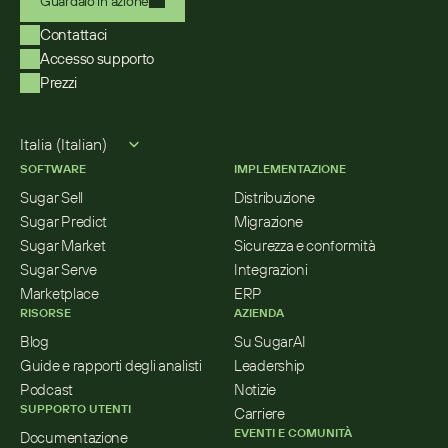
Guardalo in azione
Contattaci
Accesso supporto
Prezzi
Select Language
Italia (Italian)
SOFTWARE
IMPLEMENTAZIONE
Sugar Sell
Distribuzione
Sugar Predict
Migrazione
Sugar Market
Sicurezza e conformità
Sugar Serve
Integrazioni
Marketplace
ERP
RISORSE
AZIENDA
Blog
Su SugarAI
Guide e rapporti degli analisti
Leadership
Podcast
Notizie
SUPPORTO UTENTI
Carriere
EVENTI E COMUNITÀ
Documentazione