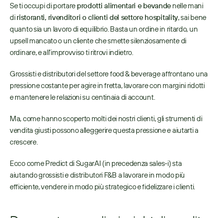
Se ti occupi di portare 
prodotti alimentari e bevande
 nelle mani 
di 
ristoranti, rivenditori o clienti del settore hospitality
, sai bene 
quanto sia un lavoro di equilibrio. Basta un ordine in ritardo, un 
upsell mancato o un cliente che smette silenziosamente di 
ordinare, e all’improvviso ti ritrovi indietro.
Grossisti e distributori del settore food & beverage affrontano una 
pressione costante per agire in fretta, lavorare con margini ridotti 
e mantenere le relazioni su centinaia di account.
Ma, come hanno scoperto molti dei nostri clienti, gli strumenti di 
vendita giusti possono alleggerire questa pressione e aiutarti a 
crescere.
Ecco come Predict di SugarAI (in precedenza sales-i) sta 
aiutando grossisti e distributori F&B a lavorare in modo più 
efficiente, vendere in modo più strategico e fidelizzare i clienti.