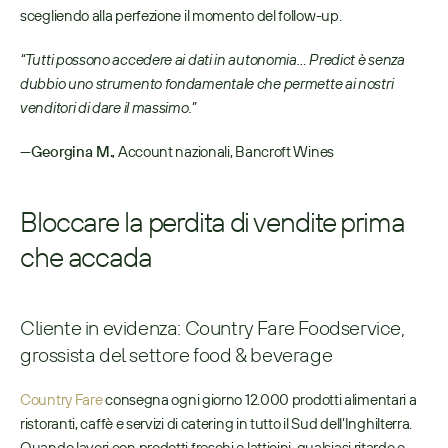
scegliendo alla perfezione il momento del follow-up.
“Tutti possono accedere ai dati in autonomia… Predict
è senza 
dubbio uno strumento fondamentale che permette ai nostri 
venditori di dare il massimo.”
—
Georgina M.
, Account nazionali, Bancroft Wines
Bloccare la perdita di vendite prima 
che accada
Cliente in evidenza: Country Fare Foodservice, 
grossista del settore food & beverage
Country Fare
 consegna ogni giorno 12.000 prodotti alimentari a 
ristoranti, caffè e servizi di catering in tutto il Sud dell’Inghilterra. 
Quando lavori con prodotti freschi e latticini, qualsiasi ritardo o 