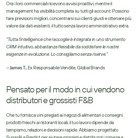
Ora i loro commerciali ricevono avvisi proattivi, mentre il 
management ha visibilità completa su tutti gli account. Possono 
fare previsioni migliori, concentrarsi sui clienti giusti e ottenere più 
valore dai dati esistenti, il tutto senza lavoro amministrativo extra.
“Tutta l’intelligence che raccoglie è integrata in uno strumento 
CRM intuitivo, abbastanza flessibile da soddisfare le nostre 
esigenze in evoluzione. Lo consigliamo senza riserve.”
—
James T.
, Ex Responsabile Vendite, Global Brands
Pensato per il modo in cui vendono 
distributori e grossisti F&B
Che tu fornisca vini pregiati ai negozi di alimentari o consegni 
prodotti freschi ai ristoranti locali, il tuo lavoro dipende da 
tempismo, relazioni e decisioni rapide. Abbiamo progettato 
SugarAI e Predict per aiutare grossisti e distributori come te a: