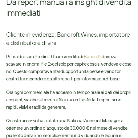
Da report manuali a insight di vendita 
immediati
Cliente in evidenza: Bancroft Wines, importatore 
e distributore di vini
Prima di usare Predict, il team vendite di 
Bancroft
 doveva 
scavare in enormi file Excel solo per capire cosa si vendeva e cosa 
no. Questo comportava ritardi, opportunità perse e venditori 
costretti a dipendere da altri reparti per informazioni di base.
Ora ogni commerciale ha accesso in tempo reale ai dati dei propri 
account, sia che si trovi in ufficio sia in trasferta. I report sono 
rapidi, visivi e facili da generare.
Questo accesso ha aiutato una National Account Manager a 
ottenere un ordine d’acquisto da 30.000 € nel mese di vendite 
più lento dell’anno, semplicemente individuando le lacune e 