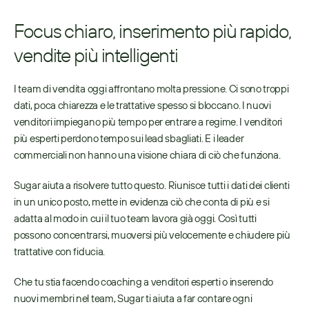
Focus chiaro, inserimento più rapido, 
vendite più intelligenti
I team di vendita oggi affrontano molta pressione. Ci sono troppi 
dati, poca chiarezza e le trattative spesso si bloccano. I nuovi 
venditori impiegano più tempo per entrare a regime. I venditori 
più esperti perdono tempo sui lead sbagliati. E i leader 
commerciali non hanno una visione chiara di ciò che funziona.
Sugar aiuta a risolvere tutto questo. Riunisce tutti i dati dei clienti 
in un unico posto, mette in evidenza ciò che conta di più e si 
adatta al modo in cui il tuo team lavora già oggi. Così tutti 
possono concentrarsi, muoversi più velocemente e chiudere più 
trattative con fiducia.
Che tu stia facendo coaching a venditori esperti o inserendo 
nuovi membri nel team, Sugar ti aiuta a far contare ogni 