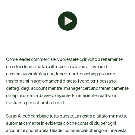
Come leader commerciale, vuoi essere coinvolto direttamente 
con i tuoi team, ma la realtà spesso è diversa. Invece di 
conversazioni strategiche, le sessioni di coaching possono 
trasformarsi in aggiornamenti di stato: i venditori ripassano i 
dettagli degli account mentre i manager cercano freneticamente 
di capire cosa sia davvero urgente. È inefficiente, reattivo e 
frustrante per entrambe le parti.
SugarAI può cambiare tutto questo. La nostra piattaforma mette 
automaticamente in evidenza ciò che conta di più per ogni 
account e opportunità. I leader commerciali ottengono una vista 