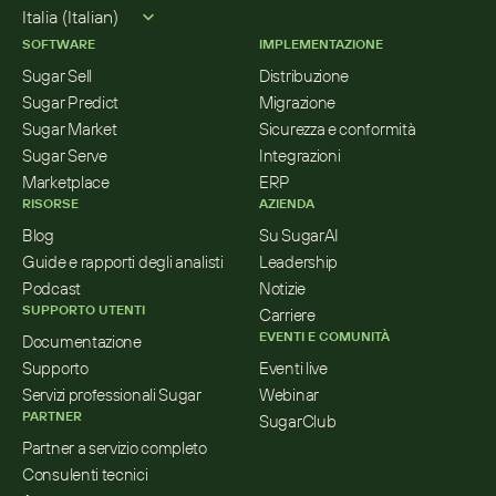
Select Language
Italia (Italian)
SOFTWARE
IMPLEMENTAZIONE
Sugar Sell
Distribuzione
Sugar Predict
Migrazione
Sugar Market
Sicurezza e conformità
Sugar Serve
Integrazioni
Marketplace
ERP
RISORSE
AZIENDA
Blog
Su SugarAI
Guide e rapporti degli analisti
Leadership
Podcast
Notizie
SUPPORTO UTENTI
Carriere
EVENTI E COMUNITÀ
Documentazione
Supporto
Eventi live
Servizi professionali Sugar
Webinar
PARTNER
SugarClub
Partner a servizio completo
Consulenti tecnici