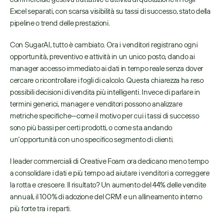
Excel separati, con scarsa visibilità su tassi di successo, stato della 
pipeline o trend delle prestazioni.
Con SugarAI, tutto è cambiato. Ora i venditori registrano ogni 
opportunità, preventivo e attività in un unico posto, dando ai 
manager accesso immediato ai dati in tempo reale senza dover 
cercare o ricontrollare i fogli di calcolo. Questa chiarezza ha reso 
possibili decisioni di vendita più intelligenti. Invece di parlare in 
termini generici, manager e venditori possono analizzare 
metriche specifiche—come il motivo per cui i tassi di successo 
sono più bassi per certi prodotti, o come sta andando 
un'opportunità con uno specifico segmento di clienti.
I leader commerciali di Creative Foam ora dedicano meno tempo 
a consolidare i dati e più tempo ad aiutare i venditori a correggere 
la rotta e crescere. Il risultato? Un aumento del 44% delle vendite 
annuali, il 100% di adozione del CRM e un allineamento interno 
più forte tra i reparti.