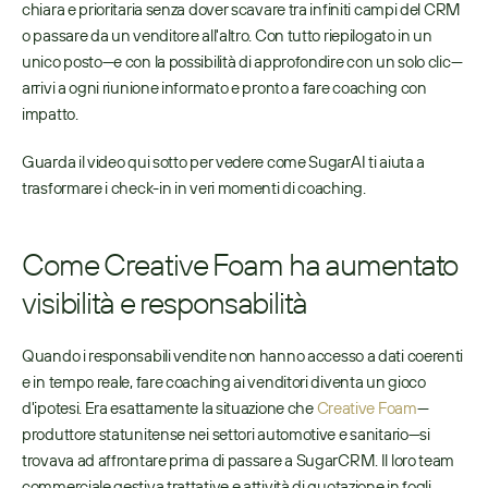
chiara e prioritaria senza dover scavare tra infiniti campi del CRM 
o passare da un venditore all'altro. Con tutto riepilogato in un 
unico posto—e con la possibilità di approfondire con un solo clic—
arrivi a ogni riunione informato e pronto a fare coaching con 
impatto.
Guarda il video qui sotto per vedere come SugarAI ti aiuta a 
trasformare i check-in in veri momenti di coaching.
Come Creative Foam ha aumentato 
visibilità e responsabilità
Quando i responsabili vendite non hanno accesso a dati coerenti 
e in tempo reale, fare coaching ai venditori diventa un gioco 
d'ipotesi. Era esattamente la situazione che 
Creative Foam
—
produttore statunitense nei settori automotive e sanitario—si 
trovava ad affrontare prima di passare a SugarCRM. Il loro team 
commerciale gestiva trattative e attività di quotazione in fogli 