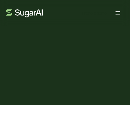
Prenota demo
VENDITE
Come affiancare e formare
rapidamente i commerciali
con SugarAI
DA:
MIHAELA CHIURTU
27 GENNAIO 2026
4
MIN DI LETTURA