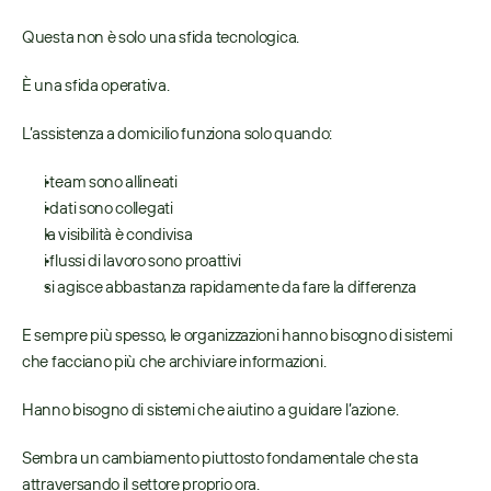
Questa non è solo una sfida tecnologica. 
È una sfida operativa. 
L’assistenza a domicilio funziona solo quando:
i team sono allineati 
i dati sono collegati 
la visibilità è condivisa 
i flussi di lavoro sono proattivi 
si agisce abbastanza rapidamente da fare la differenza 
E sempre più spesso, le organizzazioni hanno bisogno di sistemi 
che facciano più che archiviare informazioni.
Hanno bisogno di sistemi che aiutino a guidare l’azione. 
Sembra un cambiamento piuttosto fondamentale che sta 
attraversando il settore proprio ora. 