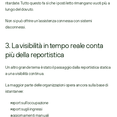
ritardate. Tutto questo fa sì che i posti letto rimangano vuoti più a 
lungo del dovuto. 
Non si può offrire un’assistenza connessa con sistemi 
disconnessi. 
3. La visibilità in tempo reale conta 
più della reportistica
Un altro grande tema è stato il passaggio dalla reportistica statica 
a una visibilità continua. 
La maggior parte delle organizzazioni opera ancora sulla base di 
istantanee: 
report sull’occupazione 
report sugli ingressi 
aggiornamenti manuali 