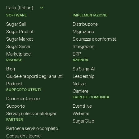
Select Language
Italia (Italian)
SOFTWARE
IMPLEMENTAZIONE
Sugar Sell
Distribuzione
Sugar Predict
Migrazione
Sugar Market
Sicurezza e conformità
Sugar Serve
Integrazioni
Marketplace
ERP
RISORSE
AZIENDA
Blog
Su SugarAI
Guide e rapporti degli analisti
Leadership
Podcast
Notizie
SUPPORTO UTENTI
Carriere
EVENTI E COMUNITÀ
Documentazione
Supporto
Eventi live
Servizi professionali Sugar
Webinar
PARTNER
SugarClub
Partner a servizio completo
Consulenti tecnici