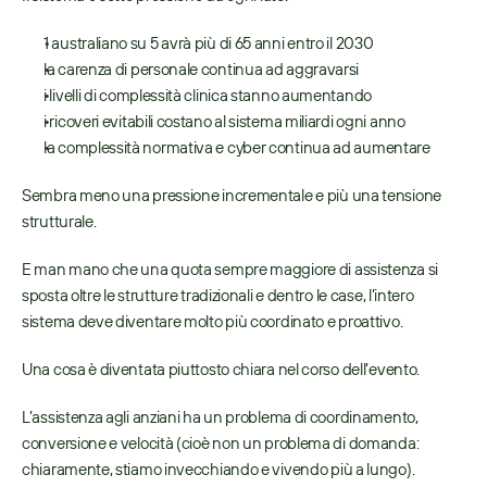
1 australiano su 5 avrà più di 65 anni entro il 2030 
la carenza di personale continua ad aggravarsi 
i livelli di complessità clinica stanno aumentando 
i ricoveri evitabili costano al sistema miliardi ogni anno 
la complessità normativa e cyber continua ad aumentare 
Sembra meno una pressione incrementale e più una tensione 
strutturale. 
E man mano che una quota sempre maggiore di assistenza si 
sposta oltre le strutture tradizionali e dentro le case, l’intero 
sistema deve diventare molto più coordinato e proattivo. 
Una cosa è diventata piuttosto chiara nel corso dell’evento. 
L’assistenza agli anziani ha un problema di coordinamento, 
conversione e velocità (cioè non un problema di domanda: 
chiaramente, stiamo invecchiando e vivendo più a lungo). 