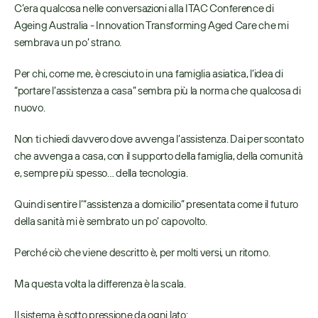
C’era qualcosa nelle conversazioni alla ITAC Conference di 
Ageing Australia - Innovation Transforming Aged Care che mi 
sembrava un po’ strano. 
Per chi, come me, è cresciuto in una famiglia asiatica, l’idea di 
“portare l’assistenza a casa” sembra più la norma che qualcosa di 
nuovo. 
Non ti chiedi davvero dove avvenga l’assistenza. Dai per scontato 
che avvenga a casa, con il supporto della famiglia, della comunità 
e, sempre più spesso… della tecnologia. 
Quindi sentire l’“assistenza a domicilio” presentata come il futuro 
della sanità mi è sembrato un po’ capovolto. 
Perché ciò che viene descritto è, per molti versi, un ritorno. 
Ma questa volta la differenza è la scala. 
Il sistema è sotto pressione da ogni lato: 