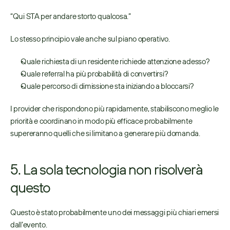
“Qui STA per andare storto qualcosa.” 
Lo stesso principio vale anche sul piano operativo. 
Quale richiesta di un residente richiede attenzione adesso? 
Quale referral ha più probabilità di convertirsi? 
Quale percorso di dimissione sta iniziando a bloccarsi? 
I provider che rispondono più rapidamente, stabiliscono meglio le 
priorità e coordinano in modo più efficace probabilmente 
supereranno quelli che si limitano a generare più domanda. 
5. La sola tecnologia non risolverà 
questo
Questo è stato probabilmente uno dei messaggi più chiari emersi 
dall’evento. 