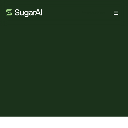
Prenota demo
TENDENZE
5 spunti chiave da ITAC
2026: perché l’“assistenza a
domicilio” riguarda in realtà
la ricostruzione del sistema
DA:
ADAM FRANK
18 MAGGIO 2026
4
MIN DI LETTURA