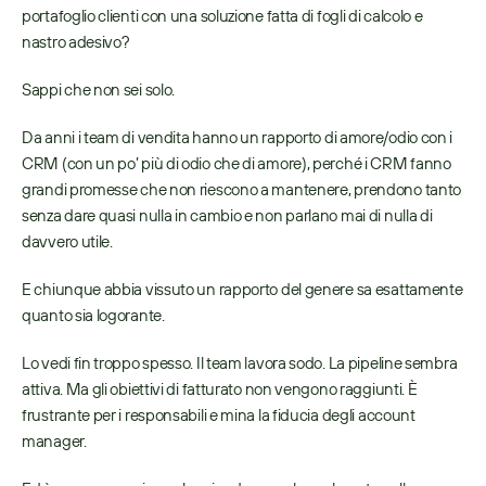
portafoglio clienti con una soluzione fatta di fogli di calcolo e 
nastro adesivo?  
Sappi che non sei solo.  
Da anni i team di vendita hanno un rapporto di amore/odio con i 
CRM (con un po’ più di odio che di amore), perché i CRM fanno 
grandi promesse che non riescono a mantenere, prendono tanto 
senza dare quasi nulla in cambio e non parlano mai di nulla di 
davvero utile.  
E chiunque abbia vissuto un rapporto del genere sa esattamente 
quanto sia logorante.  
Lo vedi fin troppo spesso. Il team lavora sodo. La pipeline sembra 
attiva. Ma gli obiettivi di fatturato non vengono raggiunti. È 
frustrante per i responsabili e mina la fiducia degli account 
manager.  