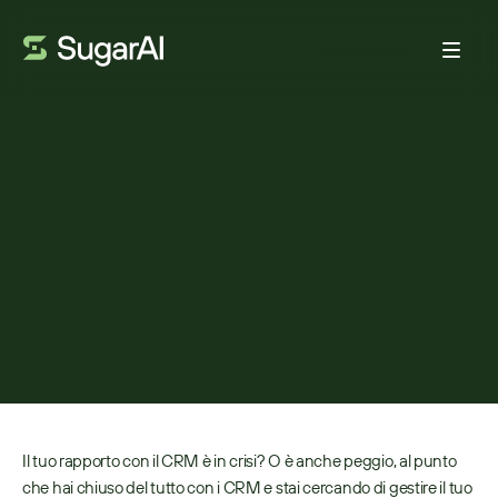
Prenota demo
TENDENZE
Stai pensando di lasciare il
tuo CRM? Non sei tu, sono
loro.
DA:
ANDREW LONDON
5 MAGGIO 2026
4
MIN DI LETTURA
Il tuo rapporto con il CRM è in crisi? O è anche peggio, al punto 
che hai chiuso del tutto con i CRM e stai cercando di gestire il tuo 