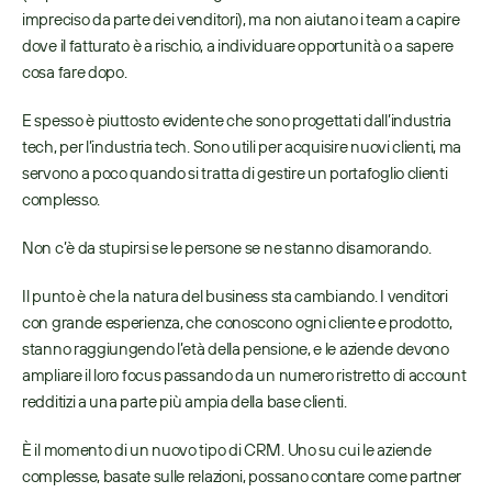
impreciso da parte dei venditori), ma non aiutano i team a capire 
dove il fatturato è a rischio, a individuare opportunità o a sapere 
cosa fare dopo.  
E spesso è piuttosto evidente che sono progettati dall’industria 
tech, per l’industria tech. Sono utili per acquisire nuovi clienti, ma 
servono a poco quando si tratta di gestire un portafoglio clienti 
complesso.  
Non c’è da stupirsi se le persone se ne stanno disamorando.  
Il punto è che la natura del business sta cambiando. I venditori 
con grande esperienza, che conoscono ogni cliente e prodotto, 
stanno raggiungendo l’età della pensione, e le aziende devono 
ampliare il loro focus passando da un numero ristretto di account 
redditizi a una parte più ampia della base clienti.  
È il momento di un nuovo tipo di CRM. Uno su cui le aziende 
complesse, basate sulle relazioni, possano contare come partner 