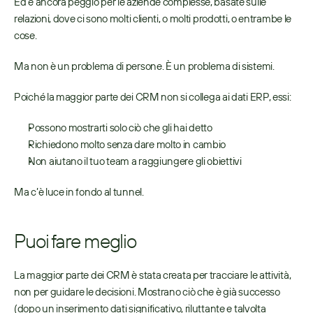
Ed è ancora peggio per le aziende complesse, basate sulle 
relazioni, dove ci sono molti clienti, o molti prodotti, o entrambe le 
cose. 
Ma non è un problema di persone. È un problema di sistemi.  
Poiché la maggior parte dei CRM non si collega ai dati ERP, essi: 
Possono mostrarti solo ciò che gli hai detto 
Richiedono molto senza dare molto in cambio 
Non aiutano il tuo team a raggiungere gli obiettivi 
Ma c’è luce in fondo al tunnel.  
Puoi fare meglio 
La maggior parte dei CRM è stata creata per tracciare le attività, 
non per guidare le decisioni. Mostrano ciò che è già successo 
(dopo un inserimento dati significativo, riluttante e talvolta 