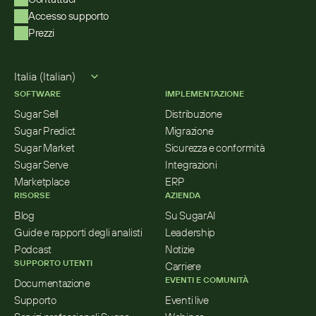
Accesso supporto
Prezzi
Select Language
Italia (Italian)
SOFTWARE
IMPLEMENTAZIONE
Sugar Sell
Distribuzione
Sugar Predict
Migrazione
Sugar Market
Sicurezza e conformità
Sugar Serve
Integrazioni
Marketplace
ERP
RISORSE
AZIENDA
Blog
Su SugarAI
Guide e rapporti degli analisti
Leadership
Podcast
Notizie
SUPPORTO UTENTI
Carriere
EVENTI E COMUNITÀ
Documentazione
Supporto
Eventi live