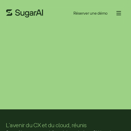
Réserver une démo
NOTRE INNOVATION CONTINUE DANS LE CLOUD OFFRE AUX 
UTILISATEURS UNE EXPÉRIENCE CLIENT DIFFÉRENCIÉE, EN HAUTE 
DÉFINITION
Sugar et AWS : propulser 
ensemble l’innovation CX
Contacter les ventes
L’avenir du CX et du cloud, réunis