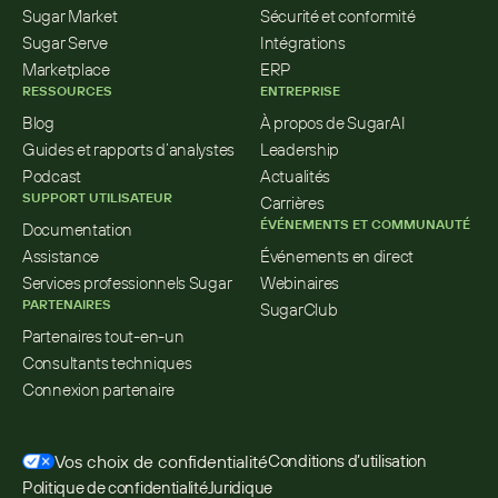
Sugar Market
Sécurité et conformité
Sugar Serve
Intégrations
Marketplace
ERP
RESSOURCES
ENTREPRISE
Blog
À propos de SugarAI
Guides et rapports d’analystes
Leadership
Podcast
Actualités
SUPPORT UTILISATEUR
Carrières
ÉVÉNEMENTS ET COMMUNAUTÉ
Documentation
Assistance
Événements en direct
Services professionnels Sugar
Webinaires
PARTENAIRES
SugarClub
Partenaires tout-en-un
Consultants techniques
Connexion partenaire
Vos choix de confidentialité
Conditions d’utilisation
Politique de confidentialité
Juridique