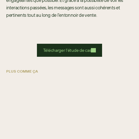
engageantes que possible. Et grâce à la possibilité de voir les 
interactions passées, les messages sont aussi cohérents et 
pertinents tout au long de l’entonnoir de vente. 
Télécharger l'étude de cas
PLUS COMME ÇA
FAMO
EN GROS