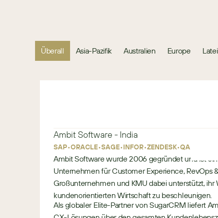
Überall
Asia-Pazifik
Australien
Europe
Late
Ambit Software - India
•
•
•
•
•
•
SAP
ORACLE
SAGE
INFOR
ZENDESK
QAD
Ambit Software wurde 2006 gegründet und ist ein 
Unternehmen für Customer Experience, RevOps & 
Großunternehmen und KMU dabei unterstützt, ihr
kundenorientierten Wirtschaft zu beschleunigen.
Als globaler Elite-Partner von SugarCRM liefert
CX-Lösungen über den gesamten Kundenlebenszy