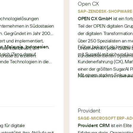
Open CX
, Service-Tickets und
•
•
SAP
ZENDESK
SHOPWARE
 Technologielösungen
OPEN CX GmbH
ist ein fo
Unternehmen in Südostasien
Teil der OPEN digitalen Gru
ern
en. Gegründet im Jahr 2003,
der digitalen Transformation
rt und implementiert,
über 250 Spezialisten an m
ten und höhere
r, Malaysia, Indonesien,
Früher bekannt als Insigni
tise kombiniert, um
Unternehmen jeder Größe b
t sich iZeno darauf,
mit SugarAI mit sich und k
bnisse zu erzielen.
kundenorientierten Systemen
ende Technologien in die
Kundenerfahrung (CX), Mark
ieren.
einer der größten SugarAI Pa
mit SugarCRM (nexaFIN)
Mit einem starken Fokus auf
Feinabstimmen und Verbes
intelligente Automatisieru
dabei zu helfen, die Kunden
nanzdienstleistungen
gesamten CRM-Lebenszyklus 
•
Implementierung und fortla
Deutschland
te bei der Modernisierung
Ergebnisse in komplexen 
Provident
•
•
SAGE
MICROSOFT ERP
AD
 für digitale
Provident CRM
ist ein Elit
terstützt, ihre Abläufe mit
Erfahrung darin, Organisatio