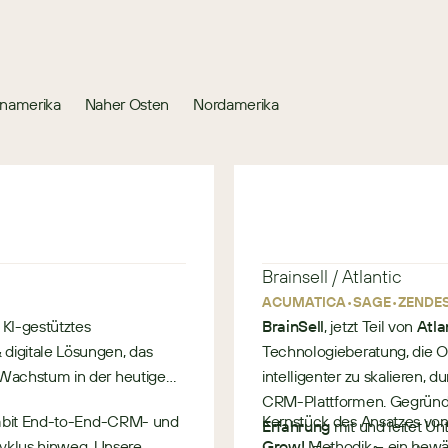
inamerika
Naher Osten
Nordamerika
Brainsell / Atlantic
•
•
ACUMATICA
SAGE
ZENDE
KI-gestütztes
BrainSell
, jetzt Teil von
Atla
digitale Lösungen, das
Technologieberatung, die Or
 Wachstum in der heutigen
intelligenter zu skalieren,
CRM-Plattformen. Gegründet
 Ambit End-to-End-CRM- und
Kernstück des Ansatzes von 
Erfahrung
mit und leitet Un
klus hinweg. Unsere
Grow!
Methodik – ein bewä