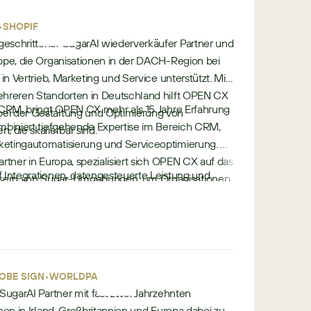
p
•
•
e
SHOPIFY
rtgeschrittener SugarAI wiederverkäufer Partner und
ppe, die Organisationen in der DACH-Region bei
 in Vertrieb, Marketing und Service unterstützt. Mit
ehreren Standorten in Deutschland hilft OPEN CX
o CRM, bringt OPEN CX mehr als 15 Jahre Erfahrung
ei der Gestaltung und Optimierung von
ombiniert tiefgehende Expertise im Bereich CRM,
, die skalierbar sind.
etingautomatisierung und Serviceoptimierung. Als
rtner in Europa, spezialisiert sich OPEN CX auf das
 Integrationen, datengesteuerte Leistung und
sern von Sugar-Umgebungen, um Organisationen
e
ng unterstützt OPEN CX Kunden während des
bindung und die operative Effizienz zu verbessern.
u
– von Strategie und Beratung bis hin zur
r
ufenden Optimierung – und liefert messbare
o
Kundenökosystemen.
p
•
e
•
OBE SIGN
WORLDPAY
e SugarAI Partner mit fast zwei Jahrzehnten
nen in Irland, Großbritannien und Europa dabei zu