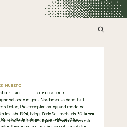
•
•
SK
HUBSPOT
ntic
, ist eine wachstumsorientierte
ganisationen in ganz Nordamerika dabei hilft,
 durch Daten, Prozessoptimierung und moderne
 im Jahr 1994, bringt BrainSell mehr als
30 Jahre
BrainSell ist die firmeneigene
Ready? Set.
ternehmen durch die digitale Transformation mit
hrtes Rahmenwerk, um die aussichtsreichsten