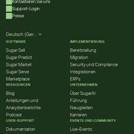
Kontaktieren Sie uns
Support-Login
Preise
Select Language
Deutsch (German)
SOFTWARE
IMPLEMENTIERUNG
Sugar Sell
Bereitstellung
Sugar Predict
Migration
Sugar Market
Security und Compliance
Sugar Serve
Integrationen
Marketplace
ERPs
RESSOURCEN
UNTERNEHMEN
Blog
Über SugarAI
Anleitungen und 
Führung
Analystenberichte
Neuigkeiten
Podcast
Karrieren
USER-SUPPORT
EVENTS UND COMMUNITY
Dokumentation
Live-Events