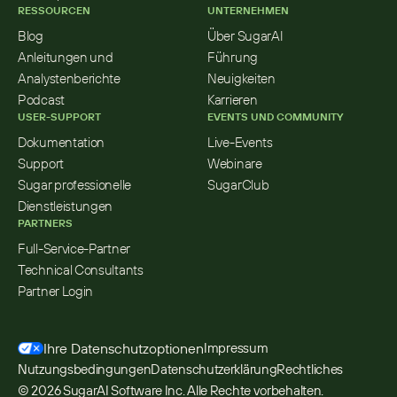
RESSOURCEN
UNTERNEHMEN
Blog
Über SugarAI
Anleitungen und 
Führung
Analystenberichte
Neuigkeiten
Podcast
Karrieren
USER-SUPPORT
EVENTS UND COMMUNITY
Dokumentation
Live-Events
Support
Webinare
Sugar professionelle 
SugarClub
Dienstleistungen
PARTNERS
Full-Service-Partner
Technical Consultants
Partner Login
Ihre Datenschutzoptionen
Impressum
Nutzungsbedingungen
Datenschutzerklärung
Rechtliches
© 2026 SugarAI Software Inc. Alle Rechte vorbehalten. 