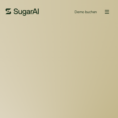
Demo buchen
Buchen Sie eine 
personalisierte Demo und 
besprechen Sie Ihre 
Anforderungen
Buchen Sie einen 15-minütigen Anruf mit einem CRM-
Spezialisten.
 Um Ihre Ziele, aktuellen Tools und größten 
Herausforderungen zu verstehen.