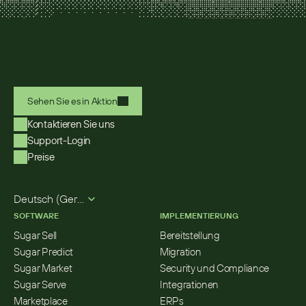
Sehen Sie es in Aktion
Kontaktieren Sie uns
Support-Login
Preise
Select Language
Deutsch (German)
SOFTWARE
IMPLEMENTIERUNG
Sugar Sell
Bereitstellung
Sugar Predict
Migration
Sugar Market
Security und Compliance
Sugar Serve
Integrationen
Marketplace
ERPs