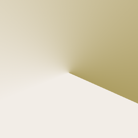
Persönliche Beratung, kein Verkaufsgespräch.
 Wir helfen 
Ihnen dabei herauszufinden, ob SugarAI zu Ihnen passt – und 
wenn nicht, sagen wir es Ihnen.
Eine maßgeschneiderte Produktvorführung (wenn es 
passt).
 Wir zeigen Ihnen genau, wie SugarAI Ihnen helfen kann, 
präzise Prognosen zu erstellen, den Vertrieb zu beschleunigen 
oder Ihre Vertriebsmitarbeiter zum Verkaufen zu bringen – statt 
nur zu aktualisieren
Haben Sie Fragen oder möchten 
Sie eine individuelle Demo?