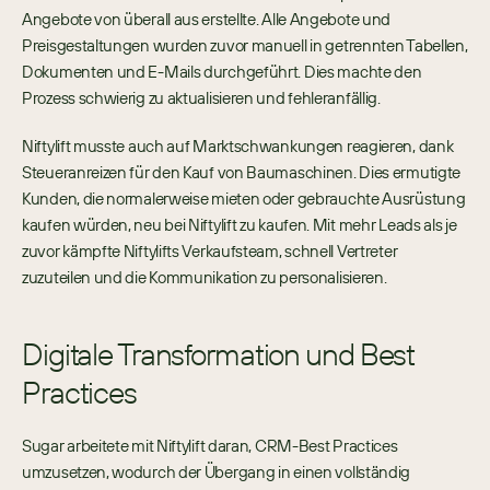
Angebote von überall aus erstellte. Alle Angebote und 
Preisgestaltungen wurden zuvor manuell in getrennten Tabellen, 
Dokumenten und E-Mails durchgeführt. Dies machte den 
Prozess schwierig zu aktualisieren und fehleranfällig. 
Niftylift musste auch auf Marktschwankungen reagieren, dank 
Steueranreizen für den Kauf von Baumaschinen. Dies ermutigte 
Kunden, die normalerweise mieten oder gebrauchte Ausrüstung 
kaufen würden, neu bei Niftylift zu kaufen. Mit mehr Leads als je 
zuvor kämpfte Niftylifts Verkaufsteam, schnell Vertreter 
zuzuteilen und die Kommunikation zu personalisieren.
Digitale Transformation und Best 
Practices 
Sugar arbeitete mit Niftylift daran, CRM-Best Practices 
umzusetzen, wodurch der Übergang in einen vollständig 