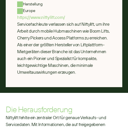
Herstellung
Europe
https://www.niftylift.com/
Servicefachleute verlassen sich auf Niftylift, um ihre 
Arbeit durch mobile Hubmaschinen wie Boom Lifts, 
Cherry Pickers und Access Platforms zu erreichen. 
Als einer der größten Hersteller von Liftplattform-
Mietgeräten dieser Branche ist das Unternehmen 
auch ein Pionier und Spezialist für kompakte, 
leichtgewichtige Maschinen, die minimale 
Umweltauswirkungen erzeugen.
Die Herausforderung
Niftylift fehlte ein zentraler Ort für genaue Verkaufs- und 
Servicedaten. Mit Informationen, die auf freigegebenen 