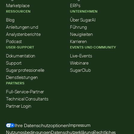
Marketplace
ERPs
RESSOURCEN
UNTERNEHMEN
Blog
Über SugarAI
Anleitungen und 
Führung
Analystenberichte
Neuigkeiten
Podcast
Karrieren
USER-SUPPORT
EVENTS UND COMMUNITY
Dokumentation
Live-Events
Support
Webinare
Sugar professionelle 
SugarClub
Dienstleistungen
PARTNERS
Full-Service-Partner
Technical Consultants
Partner Login
Ihre Datenschutzoptionen
Impressum
Nutzungsbedingungen
Datenschutzerklärung
Rechtliches