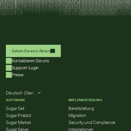
Sehen Sie es in Aktion
Kontaktieren Sie uns
Support-Login
Preise
Select Language
Deutsch (German)
SOFTWARE
IMPLEMENTIERUNG
Sugar Sell
Bereitstellung
Sugar Predict
Migration
Sugar Market
Security und Compliance
Sugar Serve
Integrationen