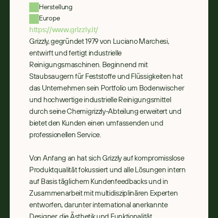
Herstellung
Europe
https://www.grizzly.it/
Grizzly, gegründet 1979 von Luciano Marchesi, 
entwirft und fertigt industrielle 
Reinigungsmaschinen. Beginnend mit 
Staubsaugern für Feststoffe und Flüssigkeiten hat 
das Unternehmen sein Portfolio um Bodenwischer 
und hochwertige industrielle Reinigungsmittel 
durch seine Chemigrizzly-Abteilung erweitert und 
bietet den Kunden einen umfassenden und 
professionellen Service.

Von Anfang an hat sich Grizzly auf kompromisslose 
Produktqualität fokussiert und alle Lösungen intern 
auf Basis täglichem Kundenfeedbacks und in 
Zusammenarbeit mit multidisziplinären Experten 
entworfen, darunter international anerkannte 
Designer, die Ästhetik und Funktionalität 