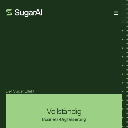
Demo buchen
GRIZZLY
Grizzly wählt Sugar, um
seine
Direktvertriebsstrategie zu
Der Sugar Effekt
unterstützen
Vollständig
Business-Digitalisierung