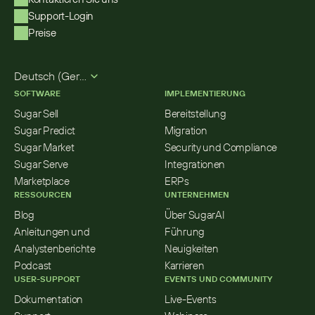
Support-Login
Preise
Select Language
Deutsch (German)
SOFTWARE
IMPLEMENTIERUNG
Sugar Sell
Bereitstellung
Sugar Predict
Migration
Sugar Market
Security und Compliance
Sugar Serve
Integrationen
Marketplace
ERPs
RESSOURCEN
UNTERNEHMEN
Blog
Über SugarAI
Anleitungen und 
Führung
Analystenberichte
Neuigkeiten
Podcast
Karrieren
USER-SUPPORT
EVENTS UND COMMUNITY
Dokumentation
Live-Events