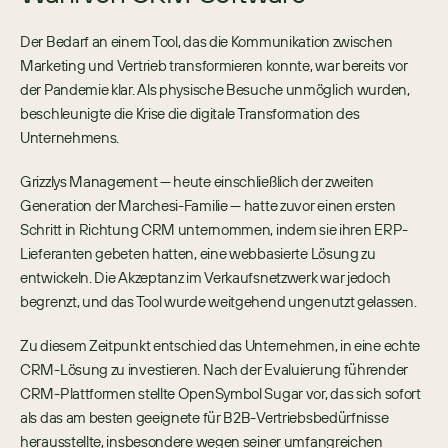
Der Bedarf an einem Tool, das die Kommunikation zwischen 
Marketing und Vertrieb transformieren konnte, war bereits vor 
der Pandemie klar. Als physische Besuche unmöglich wurden, 
beschleunigte die Krise die digitale Transformation des 
Unternehmens.
Grizzlys Management — heute einschließlich der zweiten 
Generation der Marchesi-Familie — hatte zuvor einen ersten 
Schritt in Richtung CRM unternommen, indem sie ihren ERP-
Lieferanten gebeten hatten, eine webbasierte Lösung zu 
entwickeln. Die Akzeptanz im Verkaufsnetzwerk war jedoch 
begrenzt, und das Tool wurde weitgehend ungenutzt gelassen.
Zu diesem Zeitpunkt entschied das Unternehmen, in eine echte 
CRM-Lösung zu investieren. Nach der Evaluierung führender 
CRM-Plattformen stellte OpenSymbol Sugar vor, das sich sofort 
als das am besten geeignete für B2B-Vertriebsbedürfnisse 
herausstellte, insbesondere wegen seiner umfangreichen 