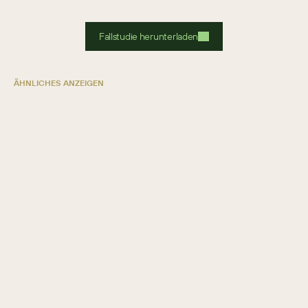
Fallstudie herunterladen
ÄHNLICHES ANZEIGEN
Arconvert
HERSTELLUNG