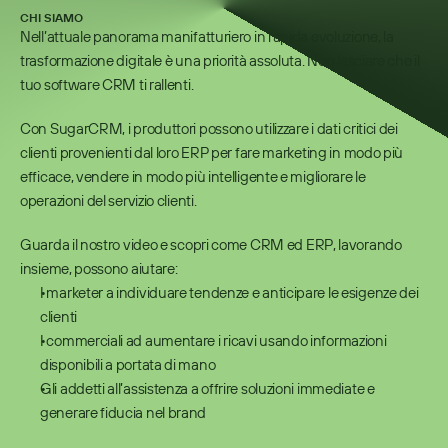
CHI SIAMO
Nell’attuale panorama manifatturiero in rapida evoluzione, la 
trasformazione digitale è una priorità assoluta. Non lasciare che il 
tuo software CRM ti rallenti.
Con SugarCRM, i produttori possono utilizzare i dati critici dei 
clienti provenienti dal loro ERP per fare marketing in modo più 
efficace, vendere in modo più intelligente e migliorare le 
operazioni del servizio clienti.
Guarda il nostro video e scopri come CRM ed ERP, lavorando 
insieme, possono aiutare:
I marketer a individuare tendenze e anticipare le esigenze dei 
clienti
I commerciali ad aumentare i ricavi usando informazioni 
disponibili a portata di mano
Gli addetti all’assistenza a offrire soluzioni immediate e 
generare fiducia nel brand