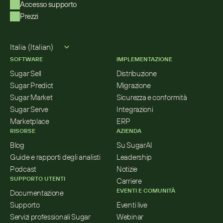
Accesso supporto
Prezzi
Select Language
Italia (Italian)
SOFTWARE
IMPLEMENTAZIONE
Sugar Sell
Distribuzione
Sugar Predict
Migrazione
Sugar Market
Sicurezza e conformità
Sugar Serve
Integrazioni
Marketplace
ERP
RISORSE
AZIENDA
Blog
Su SugarAI
Guide e rapporti degli analisti
Leadership
Podcast
Notizie
SUPPORTO UTENTI
Carriere
EVENTI E COMUNITÀ
Documentazione
Supporto
Eventi live
Servizi professionali Sugar
Webinar