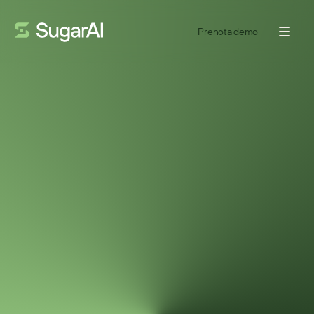
Prenota demo
VIDEO
2
MIN