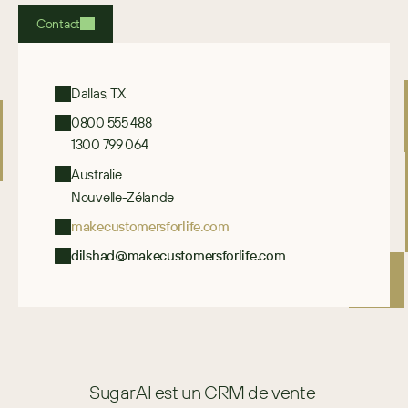
Contact
Dallas, TX
0800 555 488
1300 799 064
Australie
Nouvelle-Zélande
makecustomersforlife.com
dilshad@makecustomersforlife.com
SugarAI est un CRM de vente 