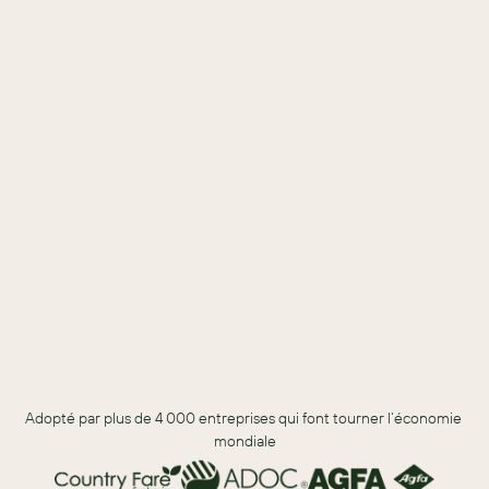
plus de valeur.
Télécharger
TÉLÉCHARGEZ POUR DÉCOUVRIR
Quels fournisseurs de CRM mènent la course.
Quelles tendances façonnent l’avenir des technologies de 
vente.
Ce qui distingue Sugar, y compris l’IA qui fournit des 
recommandations sur la meilleure action à entreprendre.
Adopté par plus de 4 000 entreprises qui font tourner l’économie 
mondiale