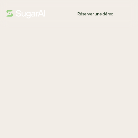
Réserver une démo
RAPPORT D'ANALYSTE
Bon retour !
Quels fournisseurs valent la peine d’être présélectionnés ?
Ce rapport de Nucleus Research, un cabinet d’analystes 
technologiques de premier plan, détaille comment les meilleurs 
outils actuels d’automatisation de la force de vente (SFA) se 
comparent.
Il met en évidence les points forts de chaque plateforme, la 
direction que prend le marché et les fournisseurs qui offrent le 