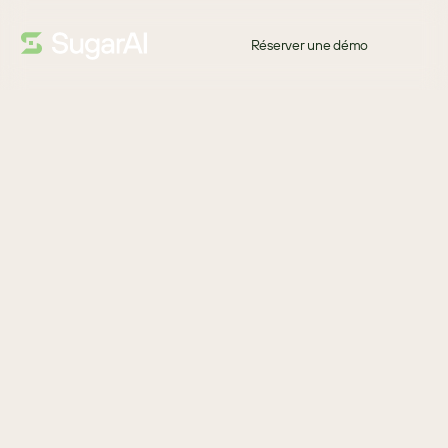
Réserver une démo
INFOGRAPHIE
Merci !
Des prévisions de ventes précises sont essentielles pour stimuler 
la croissance et l’efficacité dans le secteur manufacturier. Elles 
fournissent des informations précieuses sur la demande future 
et les tendances du marché, permettant aux fabricants 
d’optimiser les ressources, de rationaliser les processus et 
d’améliorer la satisfaction client.
Télécharger
TÉLÉCHARGEZ POUR DÉCOUVRIR