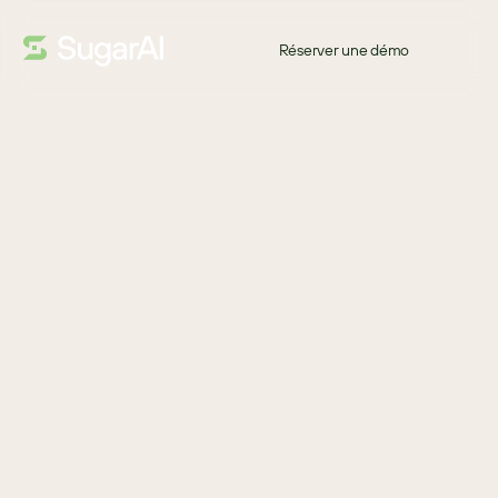
Réserver une démo
GUIDE
Bon retour !
Les fabricants modernes veulent une application CRM robuste 
et facile à utiliser pour stocker et organiser les données clients et 
améliorer l’expérience client. Ils veulent aussi une solution ERP 
qui offre un accès en temps réel aux données critiques de 
l’entreprise et des produits. 
Les entreprises tournées vers l’avenir reconnaissent la valeur de 
l’intégration de ces deux systèmes dans le cadre d’un plan 