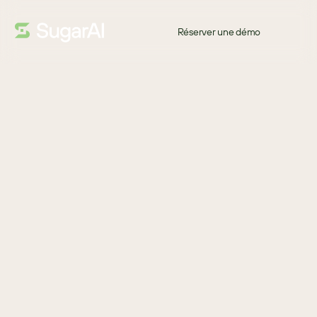
Réserver une démo
GUIDE
Merci !
Sugar aide les coopératives de crédit à établir des relations plus 
solides avec leurs membres et à offrir un meilleur service avec 
moins d’efforts. Le résultat est une croissance durable fondée sur 
la confiance, l’efficacité et des décisions plus éclairées.
Télécharger
TÉLÉCHARGEZ POUR DÉCOUVRIR
Comment obtenir une vue complète de chaque membre.