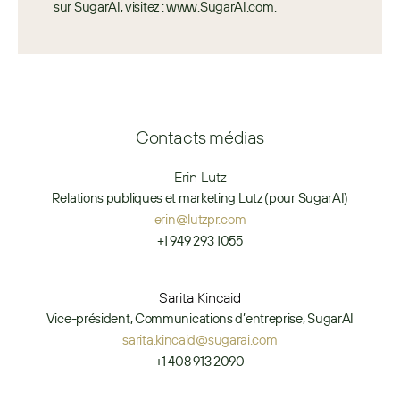
sur SugarAI, visitez : www.SugarAI.com.
Contacts médias
Erin Lutz
Relations publiques et marketing Lutz (pour SugarAI)
erin@lutzpr.com
+1 949 293 1055
Sarita Kincaid
Vice-président, Communications d’entreprise, SugarAI
sarita.kincaid@sugarai.com
+1 408 913 2090