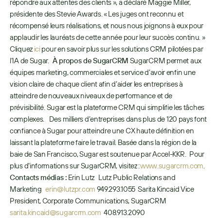
répondre aux attentes des clients », a déclaré Maggie Miller, 
présidente des Stevie Awards. « Les juges ont reconnu et 
récompensé leurs réalisations, et nous nous joignons à eux pour 
applaudir les lauréats de cette année pour leur succès continu. »  
Cliquez 
ici
 pour en savoir plus sur les solutions CRM pilotées par 
l’IA de Sugar.   
À propos de SugarCRM
 SugarCRM permet aux 
équipes marketing, commerciales et service d’avoir enfin une 
vision claire de chaque client afin d’aider les entreprises à 
atteindre de nouveaux niveaux de performance et de 
prévisibilité. Sugar est la plateforme CRM qui simplifie les tâches 
complexes.    Des milliers d’entreprises dans plus de 120 pays font 
confiance à Sugar pour atteindre une CX haute définition en 
laissant la plateforme faire le travail. Basée dans la région de la 
baie de San Francisco, Sugar est soutenue par Accel-KKR.   Pour 
plus d’informations sur SugarCRM, visitez : 
www.sugarcrm.com
.  
Contacts médias :
 Erin Lutz   Lutz Public Relations and 
Marketing   
erin@lutzpr.com
 949.293.1055  Sarita Kincaid Vice 
President, Corporate Communications, SugarCRM 
sarita.kincaid@sugarcrm.com
  408.913.2090 