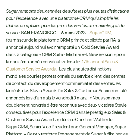
Sugar remporte deux années de suite les plus hautes distinctions 
pour l’excellence, avec une plateforme CRM qui simplifie les 
tâches complexes pour les pros des ventes, du marketing et du 
service
SAN FRANCISCO – 6 mars 2023 –
SugarCRM
, 
fournisseur de la plateforme CRM primée et pilotée par l’IA, a 
annoncé aujourd’hui avoir remporté un Gold Stevieâ Award 
dans la catégorie « CRM Suite - Midmarket, New Version » pour 
la deuxième année consécutive lors des 
17th annual Sales & 
Customer Service Awards
.   Les plus hautes distinctions 
mondiales pour les professionnels du service client, des centres 
de contact, du développement commercial et des ventes, les 
lauréats des Stevie Awards for Sales & Customer Service ont été 
annoncés lors d’un gala le vendredi 3 mars.   « Nous sommes 
doublement honorés d’être reconnus avec deux victoires Stevie 
consécutives pour l’excellence CRM dans le prestigieux Sales & 
Customer Service Awards », déclare Christian Wettre de 
SugarCRM, Senior Vice President and General Manager, Sugar 
Platform. « Ce prix renforce l’engagement de Sugar à éliminer les 