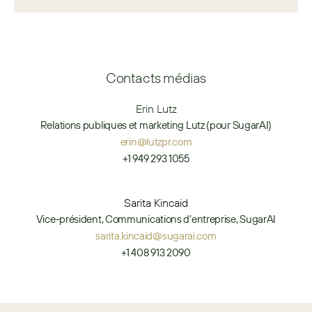
Contacts médias
Erin Lutz
Relations publiques et marketing Lutz (pour SugarAI)
erin@lutzpr.com
+1 949 293 1055
Sarita Kincaid
Vice-président, Communications d’entreprise, SugarAI
sarita.kincaid@sugarai.com
+1 408 913 2090