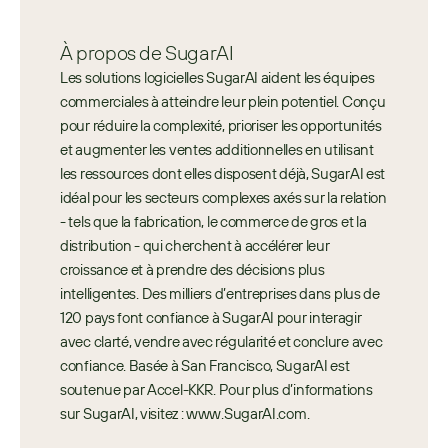
À propos de SugarAI
Les solutions logicielles SugarAI aident les équipes 
commerciales à atteindre leur plein potentiel. Conçu 
pour réduire la complexité, prioriser les opportunités 
et augmenter les ventes additionnelles en utilisant 
les ressources dont elles disposent déjà, SugarAI est 
idéal pour les secteurs complexes axés sur la relation 
- tels que la fabrication, le commerce de gros et la 
distribution - qui cherchent à accélérer leur 
croissance et à prendre des décisions plus 
intelligentes. Des milliers d’entreprises dans plus de 
120 pays font confiance à SugarAI pour interagir 
avec clarté, vendre avec régularité et conclure avec 
confiance. Basée à San Francisco, SugarAI est 
soutenue par Accel-KKR. Pour plus d’informations 
sur SugarAI, visitez : www.SugarAI.com.