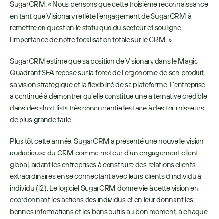
SugarCRM. « Nous pensons que cette troisième reconnaissance 
en tant que Visionary reflète l’engagement de SugarCRM à 
remettre en question le statu quo du secteur et souligne 
l’importance de notre focalisation totale sur le CRM. »
SugarCRM estime que sa position de Visionary dans le Magic 
Quadrant SFA repose sur la force de l’ergonomie de son produit, 
sa vision stratégique et la flexibilité de sa plateforme. L’entreprise 
a continué à démontrer qu’elle constitue une alternative crédible 
dans des short lists très concurrentielles face à des fournisseurs 
de plus grande taille.
Plus tôt cette année, SugarCRM a présenté une nouvelle vision 
audacieuse du CRM comme moteur d’un engagement client 
global, aidant les entreprises à construire des relations clients 
extraordinaires en se connectant avec leurs clients d’individu à 
individu (i2i). Le logiciel SugarCRM donne vie à cette vision en 
coordonnant les actions des individus et en leur donnant les 
bonnes informations et les bons outils au bon moment, à chaque 