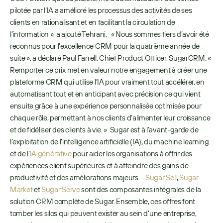
pilotée par l’IA a amélioré les processus des activités de ses 
clients en rationalisant et en facilitant la circulation de 
l’information », a ajouté Tehrani.   « Nous sommes fiers d’avoir été 
reconnus pour l’excellence CRM pour la quatrième année de 
suite », a déclaré Paul Farrell, Chief Product Officer, SugarCRM. « 
Remporter ce prix met en valeur notre engagement à créer une 
plateforme CRM qui utilise l’IA pour vraiment tout accélérer, en 
automatisant tout et en anticipant avec précision ce qui vient 
ensuite grâce à une expérience personnalisée optimisée pour 
chaque rôle, permettant à nos clients d’alimenter leur croissance 
et de fidéliser des clients à vie. »  Sugar est à l’avant-garde de 
l’exploitation de l’intelligence artificielle (IA), du machine learning 
et de l’
IA générative
 pour aider les organisations à offrir des 
expériences client supérieures et à atteindre des gains de 
productivité et des améliorations majeurs.     
Sugar Sell
, 
Sugar 
Market
 et 
Sugar Serve
 sont des composantes intégrales de la 
solution CRM complète de Sugar. Ensemble, ces offres font 
tomber les silos qui peuvent exister au sein d’une entreprise, 