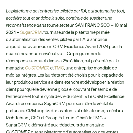
La plateforme de l’entreprise, pilotée par l’IA, qui automatise tout, 
accélère tout et anticipe la suite, continue de susciter une 
reconnaissance dans tout le secteur
SAN FRANCISCO – 10 mai 
2024 – 
SugarCRM
, fournisseur de la plateforme primée 
d’automatisation des ventes pilotée par l’IA, a annoncé 
aujourd’hui avoir reçu un CRM Excellence Award 2024 pour la 
quatrième année consécutive.     Ce programme de 
récompenses annuel, dans sa 25e édition, est présenté par le 
magazine 
CUSTOMER
 et 
TMC
, une entreprise mondiale de 
médias intégrés. Les lauréats ont été choisis pour la capacité de 
leur produit ou service à aider à étendre et développer la relation 
client pour qu’elle devienne globale, couvrant l’ensemble de 
l’entreprise et tout le cycle de vie du client.  « Le CRM Excellence 
Award récompense SugarCRM pour son rôle de véritable 
partenaire CRM auprès de ses clients et utilisateurs », a déclaré 
Rich Tehrani, CEO et Group Editor-in-Chief de TMC
. 
« 
SugarCRM a démontré aux rédacteurs du magazine 
CUSTOMER
 que sa plateforme d’automatisation des ventes 