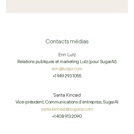
Contacts médias
Erin Lutz
Relations publiques et marketing Lutz (pour SugarAI)
erin@lutzpr.com
+1 949 293 1055
Sarita Kincaid
Vice-président, Communications d’entreprise, SugarAI
sarita.kincaid@sugarai.com
+1 408 913 2090