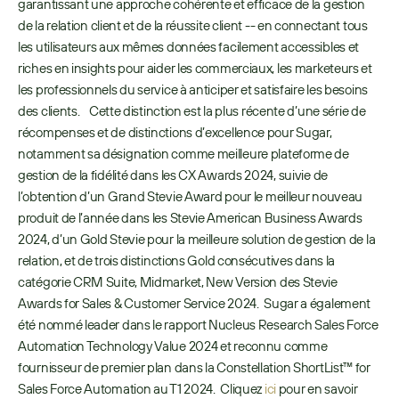
garantissant une approche cohérente et efficace de la gestion 
de la relation client et de la réussite client -- en connectant tous 
les utilisateurs aux mêmes données facilement accessibles et 
riches en insights pour aider les commerciaux, les marketeurs et 
les professionnels du service à anticiper et satisfaire les besoins 
des clients.     Cette distinction est la plus récente d’une série de 
récompenses et de distinctions d’excellence pour Sugar, 
notamment sa désignation comme meilleure plateforme de 
gestion de la fidélité dans les CX Awards 2024, suivie de 
l’obtention d’un Grand Stevie Award pour le meilleur nouveau 
produit de l’année dans les Stevie American Business Awards 
2024, d’un Gold Stevie pour la meilleure solution de gestion de la 
relation, et de trois distinctions Gold consécutives dans la 
catégorie CRM Suite, Midmarket, New Version des Stevie 
Awards for Sales & Customer Service 2024.  Sugar a également 
été nommé leader dans le rapport Nucleus Research Sales Force 
Automation Technology Value 2024 et reconnu comme 
fournisseur de premier plan dans la Constellation ShortList™ for 
Sales Force Automation au T1 2024.  Cliquez 
ici
 pour en savoir 