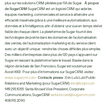
plus sur les solutions CRM pilotées par l’IA de Sugar.     
À propos 
de SugarCRM
 SugarCRM est un logiciel CRM qui aide les 
équipes marketing, commerciales et service à atteindre une 
efficacité maximale grâce à une meilleure automatisation, aux 
données et à l’intelligence, afin d’obtenir une vue en temps réel et 
fiable de chaque client. La plateforme de Sugar fournit des 
technologies de pointe dans les domaines de l’automatisation 
des ventes, de l’automatisation marketing et du service client 
avec un objectif unique : rendre les choses difficiles plus simples.  
Des milliers d’entreprises dans plus de 120 pays s’appuient sur 
Sugar en laissant la plateforme faire le travail. Basée dans la 
région de la baie de San Francisco, Sugar est soutenue par 
Accel-KKR.  Pour plus d’informations sur SugarCRM, visitez : 
www.sugarcrm.com
.  
Contacts presse :
 Erin Lutz Lutz Public 
Relations and Marketing (pour SugarCRM) 
erin@lutzpr.com
949.293.1055  Sarita Kincaid Vice President, Corporate 
Communications, SugarCRM 
sarita.kincaid@sugarcrm.com
408.913.2090 