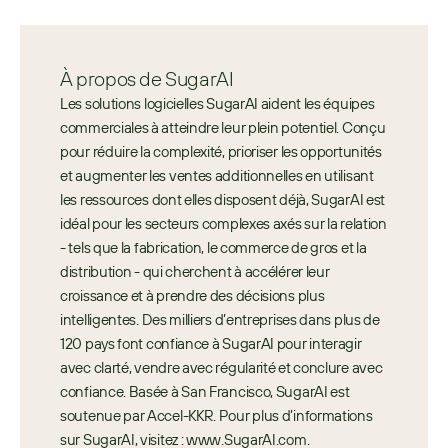
À propos de SugarAI
Les solutions logicielles SugarAI aident les équipes 
commerciales à atteindre leur plein potentiel. Conçu 
pour réduire la complexité, prioriser les opportunités 
et augmenter les ventes additionnelles en utilisant 
les ressources dont elles disposent déjà, SugarAI est 
idéal pour les secteurs complexes axés sur la relation 
- tels que la fabrication, le commerce de gros et la 
distribution - qui cherchent à accélérer leur 
croissance et à prendre des décisions plus 
intelligentes. Des milliers d’entreprises dans plus de 
120 pays font confiance à SugarAI pour interagir 
avec clarté, vendre avec régularité et conclure avec 
confiance. Basée à San Francisco, SugarAI est 
soutenue par Accel-KKR. Pour plus d’informations 
sur SugarAI, visitez : www.SugarAI.com.