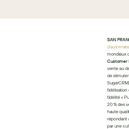
SAN FRANC
d’automatis
mondiaux d
Customer 
vente au dé
de stimuler
SugarCRM, l
fidélisation
fidélité « 
20 % des ve
haute quali
répondant a
par une cult