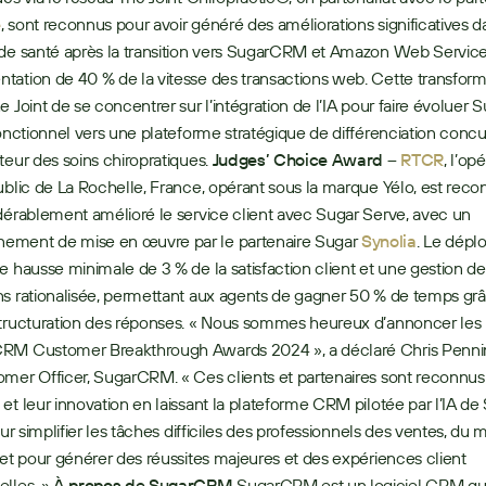
e
, sont reconnus pour avoir généré des améliorations significatives da
de santé après la transition vers SugarCRM et Amazon Web Services
ation de 40 % de la vitesse des transactions web. Cette transforma
e Joint de se concentrer sur l’intégration de l’IA pour faire évoluer
fonctionnel vers une plateforme stratégique de différenciation concur
teur des soins chiropratiques. 
Judges’ Choice Award – 
RTCR
, l’op
ublic de La Rochelle, France, opérant sous la marque Yélo, est reco
dérablement amélioré le service client avec Sugar Serve, avec un 
ment de mise en œuvre par le partenaire Sugar 
Synolia
. Le dépl
e hausse minimale de 3 % de la satisfaction client et une gestion des
s rationalisée, permettant aux agents de gagner 50 % de temps grâ
tructuration des réponses. « Nous sommes heureux d’annoncer les l
RM Customer Breakthrough Awards 2024 », a déclaré Chris Pennin
mer Officer, SugarCRM. « Ces clients et partenaires sont reconnus 
et leur innovation en laissant la plateforme CRM pilotée par l’IA de S
our simplifier les tâches difficiles des professionnels des ventes, du m
 et pour générer des réussites majeures et des expériences client 
lles. » 
À propos de SugarCRM
 SugarCRM est un logiciel CRM qui 