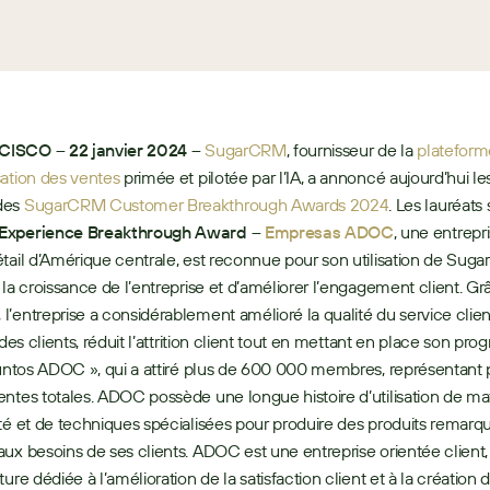
ISCO – 22 janvier 2024 –
SugarCRM
, fournisseur de la 
plateform
ation des ventes
 primée et pilotée par l’IA, a annoncé aujourd’hui les
es 
SugarCRM Customer Breakthrough Awards 2024
Experience Breakthrough Award –
Empresas ADOC
, une entrepri
tail d’Amérique centrale, est reconnue pour son utilisation de Suga
 la croissance de l’entreprise et d’améliorer l’engagement client. Grâ
’entreprise a considérablement amélioré la qualité du service client 
 des clients, réduit l’attrition client tout en mettant en place son pr
Puntos ADOC », qui a attiré plus de 600 000 membres, représentant p
ntes totales. ADOC possède une longue histoire d’utilisation de mat
té et de techniques spécialisées pour produire des produits remarqu
ux besoins de ses clients. ADOC est une entreprise orientée client,
ure dédiée à l’amélioration de la satisfaction client et à la création d