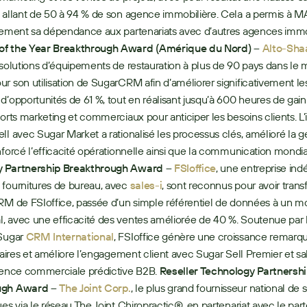
 allant de 50 à 94 % de son agence immobilière. Cela a permis à M
f the Year Breakthrough Award (Amérique du Nord) –
Alto-Sh
 solutions d’équipements de restauration à plus de 90 pays dans le m
r son utilisation de SugarCRM afin d’améliorer significativement les
d’opportunités de 61 %, tout en réalisant jusqu’à 600 heures de gain
forts marketing et commerciaux pour anticiper les besoins clients. L’i
ll avec Sugar Market a rationalisé les processus clés, amélioré la ge
nforcé l’efficacité opérationnelle ainsi que la communication mondia
 Partnership Breakthrough Award –
FSIoffice
, une entreprise in
fournitures de bureau, avec 
sales-i
, sont reconnus pour avoir trans
RM de FSIoffice, passée d’un simple référentiel de données à un mo
 avec une efficacité des ventes améliorée de 40 %. Soutenue par l
Sugar 
CRM International
, FSIoffice génère une croissance remarqu
ffaires et améliore l’engagement client avec Sugar Sell Premier et sal
gence commerciale prédictive B2B. 
Reseller Technology Partnershi
ugh Award –
The Joint Corp.
, le plus grand fournisseur national de s
ues via le réseau The Joint Chiropractic®, en partenariat avec le part