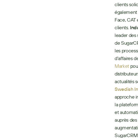
clients sol
également 
Face, CAT 
clients. 
Ind
leader des 
de SugarCRM 
les process
d’affaires d
Market
 pou
distributeur
actualités s
Swedish Ins
approche in
la platefor
et automati
auprès des 
augmentati
SugarCRM et