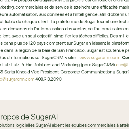
keting, commerciales et de service à atteindre une efficacité maxi
eure automatisation, aux données et à l’intelligence, afin d’obtenir u
et fiable de chaque client. La plateforme de Sugar fournit une techn
 les domaines de l’automatisation des ventes, de l’automatisation ma
lient, avec un seul objectif : simplifier les tâches difficiles. Des millier
es dans plus de 120 pays comptent sur Sugar en laissant la plateforme
sée dans la région de la baie de San Francisco, Sugar est soutenue p
lus d’informations sur SugarCRM, visitez : 
www.sugarcrm.com
.  
Con
in Lutz Lutz Public Relations and Marketing (pour SugarCRM) 
caid@sugarcrm.com 
408.913.2090
propos de SugarAI
olutions logicielles SugarAI aident les équipes commerciales à attei