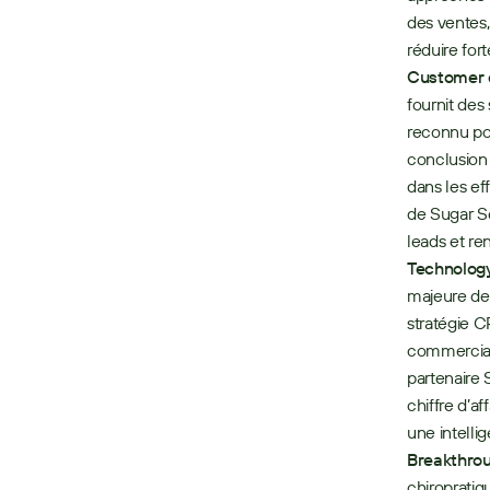
des ventes,
Customer o
fournit des
reconnu pou
conclusion 
dans les ef
de Sugar Se
leads et re
Technology
majeure de 
stratégie C
commercial,
partenaire 
chiffre d’a
une intelli
Breakthro
chiropratiq