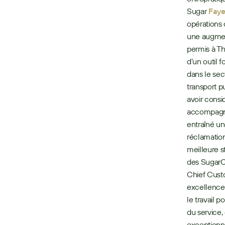
Sugar 
Fay
opérations 
une augment
permis à Th
d’un outil 
dans le sec
transport p
avoir consi
accompagne
entraîné un
réclamation
meilleure s
des SugarC
Chief Custo
excellence 
le travail p
du service,
exceptionne