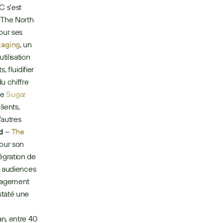
 s’est 
The North 
ur ses 
kaging
, un 
ilisation 
fluidifier 
 chiffre 
de 
Sugar 
ents, 
autres 
d –
The 
ur son 
gration de 
 audiences 
gagement 
taté une 
n, entre 40 