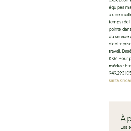
équipes mar
à une meill
temps réel 
pointe dans
du service c
d’entrepris
travail. Ba
KKR. Pour p
média :
 Er
sarita.kin
À 
Les s