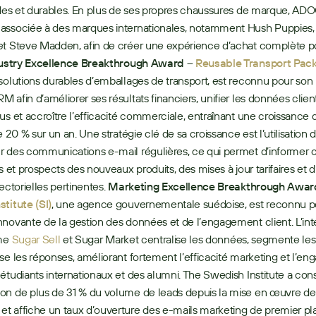
ides et durables. En plus de ses propres chaussures de marque, ADOC
associée à des marques internationales, notamment Hush Puppies, 
et Steve Madden, afin de créer une expérience d’achat complète po
ustry Excellence Breakthrough Award –
Reusable Transport Pac
solutions durables d’emballages de transport, est reconnu pour son ut
afin d’améliorer ses résultats financiers, unifier les données clients, 
us et accroître l’efficacité commerciale, entraînant une croissance du
e 20 % sur un an. Une stratégie clé de sa croissance est l’utilisation 
r des communications e-mail régulières, ce qui permet d’informer cli
s et prospects des nouveaux produits, des mises à jour tarifaires et d’
ectorielles pertinentes. 
Marketing Excellence Breakthrough Awar
titute (SI)
, une agence gouvernementale suédoise, est reconnu po
novante de la gestion des données et de l’engagement client. L’inté
me 
Sugar Sell
 et Sugar Market centralise les données, segmente les
se les réponses, améliorant fortement l’efficacité marketing et l’en
étudiants internationaux et des alumni. The Swedish Institute a cons
on de plus de 31 % du volume de leads depuis la mise en œuvre de 
 affiche un taux d’ouverture des e-mails marketing de premier pla