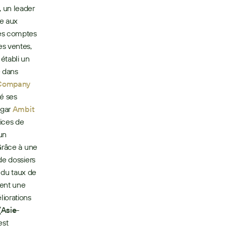
, un leader 
e aux 
es comptes 
s ventes, 
tabli un 
 dans 
 Company
é ses 
gar 
Ambit 
ces de 
n 
Grâce à une 
e dossiers 
du taux de 
ent une 
iorations 
(Asie-
st 