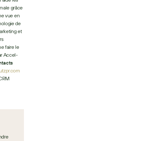
male grâce 
ne vue en 
ologie de 
rketing et 
s 
 faire le 
ar Accel-
tacts 
erin@lutzpr.com 
949.293.1055 Sarita Kincaid Vice President, Corporate Communications, SugarCRM 
ndre 