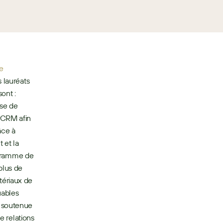
e 
 lauréats 
. Les lauréats sont : 
se de 
rCRM afin 
ce à 
et la 
ogramme de 
lus de 
ériaux de 
ables 
 soutenue 
e relations 