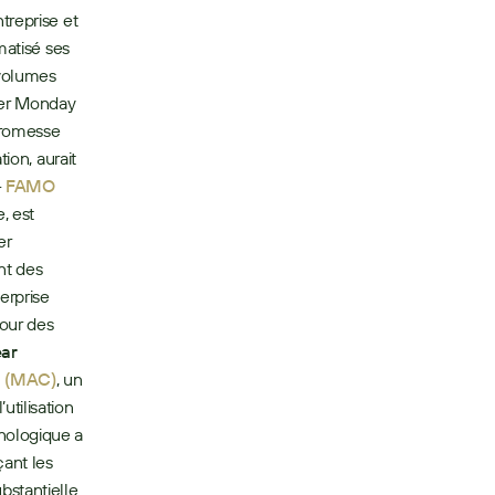
reprise et 
atisé ses 
volumes 
er Monday 
romesse 
ion, aurait 
–
FAMO 
 est 
r 
t des 
rprise 
our des 
ar 
a (MAC)
, un 
tilisation 
ologique a 
ant les 
stantielle 