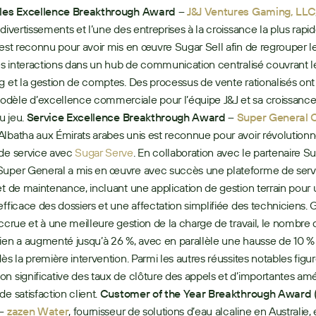
les Excellence Breakthrough Award –
J&J Ventures Gaming, LLC
 divertissements et l’une des entreprises à la croissance la plus rapid
 est reconnu pour avoir mis en œuvre Sugar Sell afin de regrouper l
les interactions dans un hub de communication centralisé couvrant le
g et la gestion de comptes. Des processus de vente rationalisés ont é
dèle d’excellence commerciale pour l’équipe J&J et sa croissance
u jeu. 
Service Excellence Breakthrough Award – 
Super General
lbatha aux Émirats arabes unis est reconnue pour avoir révolutionn
de service avec 
Sugar Serve
. En collaboration avec le partenaire Su
 Super General a mis en œuvre avec succès une plateforme de servi
et de maintenance, incluant une application de gestion terrain pour u
efficace des dossiers et une affectation simplifiée des techniciens. 
accrue et à une meilleure gestion de la charge de travail, le nombre d
ien a augmenté jusqu’à 26 %, avec en parallèle une hausse de 10 % 
dès la première intervention. Parmi les autres réussites notables figur
n significative des taux de clôture des appels et d’importantes amél
e satisfaction client. 
Customer of the Year Breakthrough Award 
–
zazen Water
, fournisseur de solutions d’eau alcaline en Australie, e