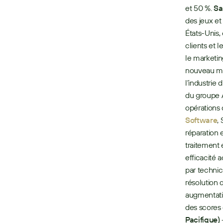
et 50 %. 
Sa
des jeux et
États-Unis,
clients et 
le marketin
nouveau mo
l’industrie d
du groupe A
opérations 
Software
,
réparation 
traitement 
efficacité 
par technic
résolution 
augmentatio
des scores d
Pacifique) 