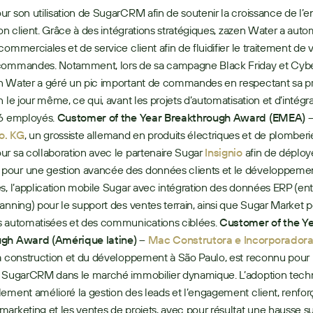
r son utilisation de SugarCRM afin de soutenir la croissance de l’ent
tion client. Grâce à des intégrations stratégiques, zazen Water a autom
commerciales et de service client afin de fluidifier le traitement de 
commandes. Notamment, lors de sa campagne Black Friday et Cyb
n Water a géré un pic important de commandes en respectant sa p
 le jour même, ce qui, avant les projets d’automatisation et d’intégrat
6 employés. 
Customer of the Year Breakthrough Award (EMEA) 
o. KG
, un grossiste allemand en produits électriques et de plomberie,
r sa collaboration avec le partenaire Sugar 
Insignio
 afin de déploye
our une gestion avancée des données clients et le développemen
s, l’application mobile Sugar avec intégration des données ERP (ente
anning) pour le support des ventes terrain, ainsi que Sugar Market p
s automatisées et des communications ciblées. 
Customer of the Ye
gh Award (Amérique latine) –
Mac Construtora e Incorporador
a construction et du développement à São Paulo, est reconnu pour l’u
e SugarCRM dans le marché immobilier dynamique. L’adoption techn
ement amélioré la gestion des leads et l’engagement client, renforç
arketing et les ventes de projets, avec pour résultat une hausse sub