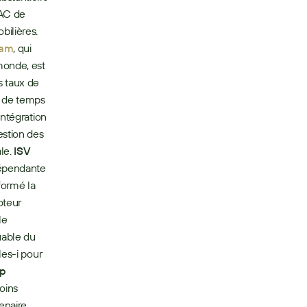
AC de 
réduire fortement sa dépendance aux partenariats avec d’autres agences immobilières. 
aam
, qui 
onde, est 
 taux de 
 de temps 
ntégration 
stion des 
le. 
ISV 
dépendante 
formé la 
teur 
e 
able du 
es-i pour 
p 
oins 
enaire 