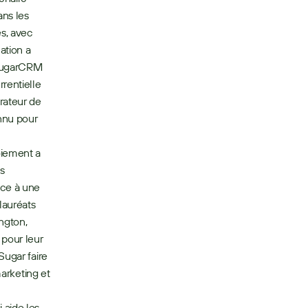
ns les 
, avec 
tion a 
 SugarCRM 
rentielle 
érateur de 
nnu pour 
oiement a 
 
ce à une 
auréats 
gton, 
pour leur 
ugar faire 
arketing et 
aide les 