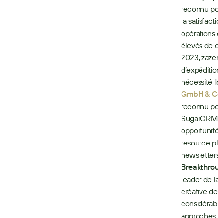
reconnu pou
la satisfac
opérations 
élevés de 
2023, zaze
d’expédition
nécessité 1
GmbH & C
reconnu pou
SugarCRM p
opportunité
resource pl
newsletter
Breakthrou
leader de l
créative d
considérabl
approches m