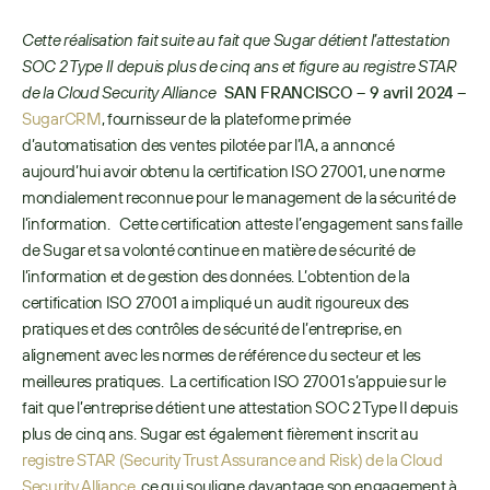
Cette réalisation fait suite au fait que Sugar détient l’attestation 
SOC 2 Type II depuis plus de cinq ans et figure au registre STAR 
de la Cloud Security Alliance 
SAN FRANCISCO – 9 avril 2024 – 
SugarCRM
, fournisseur de la plateforme primée 
d’automatisation des ventes pilotée par l’IA, a annoncé 
aujourd’hui avoir obtenu la certification ISO 27001, une norme 
mondialement reconnue pour le management de la sécurité de 
l’information.   Cette certification atteste l’engagement sans faille 
de Sugar et sa volonté continue en matière de sécurité de 
l’information et de gestion des données. L’obtention de la 
certification ISO 27001 a impliqué un audit rigoureux des 
pratiques et des contrôles de sécurité de l’entreprise, en 
alignement avec les normes de référence du secteur et les 
meilleures pratiques.  La certification ISO 27001 s’appuie sur le 
fait que l’entreprise détient une attestation SOC 2 Type II depuis 
plus de cinq ans. Sugar est également fièrement inscrit au 
registre STAR (Security Trust Assurance and Risk) de la Cloud 
Security Alliance
, ce qui souligne davantage son engagement à 