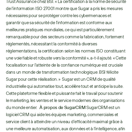
Trust Assurance chez BSI. « La certification à la norme de sécurité 
de l’information ISO 27001 montre que Sugar a pris les mesures 
nécessaires pour se protéger contre les cybermenaces et 
garantir que sa sécurité de l’information est conforme aux 
meilleures pratiques mondiales, ce qui est particulièrement 
remarquable pour des secteurs comme la fabrication, fortement 
réglementés, nécessitant la conformité à diverses 
réglementations, la certification selon les normes ISO constituant 
une voie fiable et robuste vers la conformité », a-t-il ajouté. « Cette 
focalisation sur l’atteinte de la confiance numérique est cruciale 
dans un monde de transformation technologique. BSI félicite 
Sugar pour cette réalisation. »  Sugar est un CRM de qualité 
industrielle qui automatise tout, accélère tout et anticipe la suite. 
Cette plateforme flexible et puissante fait le travail pour soutenir 
le marketing, les ventes et le service modernes des organisations 
du monde entier.   
À propos de SugarCRM
 SugarCRM est un 
logiciel CRM qui aide les équipes marketing, commerciales et 
service client à atteindre un niveau d’efficacité maximal grâce à 
une meilleure automatisation, aux données et à l’intelligence, afin 