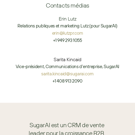
Contacts médias
Erin Lutz
Relations publiques et marketing Lutz (pour SugarAI)
erin@lutzpr.com
+1 949 293 1055
Sarita Kincaid
Vice-président, Communications d’entreprise, SugarAI
sarita.kincaid@sugarai.com
+1 408 913 2090
SugarAI est un CRM de vente 
leader pour la croissance B2B. 