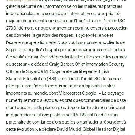
gérer la sécurité de l’information selon les meilleures pratiques 
internationales.  « La sécurité de l’information est une priorité 
majeure pour les entreprises aujourd’hui. Cette certification ISO 
27001 démontre notre engagement continu envers la protection 
des données, la gestion des risques, la cyber-résilience et 
l’excellence opérationnelle. Nous voulons donner aux clients de 
Sugar la tranquillité d’esprit que notre programme de sécurité a 
été vérifié de manière indépendante et qu’il respecte les normes 
du secteur », a déclaré Craig Barber, Chief Information Security 
Officer de SugarCRM.  Sugar a été certifié par le British 
Standards Institution (BSI), un cabinet d’audit ISO de premier 
plan qui a certifié certains des éditeurs de logiciels les plus 
importants au monde, dont Microsoft et Google.   « Le paysage 
numérique mondial évolue, les pratiques commerciales de base 
étant désormais de plus en plus dépendantes du numérique et 
intégrant des solutions pilotées par l’IA. BSI est fier d’être un 
partenaire de confiance alors que les organisations répondent à 
cette évolution », a déclaré David Mudd, Global Head for Digital 