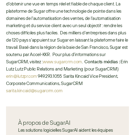
d’obtenir une vue en temps réel et fiable de chaque client. La 
plateforme de Sugar offre une technologie de pointe dans les 
domaines de l’automatisation des ventes, de l’automatisation 
marketing et du service client avec un seul objectif : rendre les 
choses difficiles plus faciles.  Des milliers d’entreprises dans plus 
de 120 pays s’appuient sur Sugar en laissant la plateforme faire le 
travail. Basé dans la région de la baie de San Francisco, Sugar est 
soutenu par Accel-KKR.  Pour plus d’informations sur 
SugarCRM, visitez : 
www.sugarcrm.com
.  
Contacts médias :
 Erin 
Lutz Lutz Public Relations and Marketing (pour SugarCRM) 
erin@lutzpr.com
 949.293.1055  Sarita Kincaid Vice President, 
Corporate Communications, SugarCRM 
sarita.kincaid@sugarcrm.com
À propos de SugarAI
Les solutions logicielles SugarAI aident les équipes 