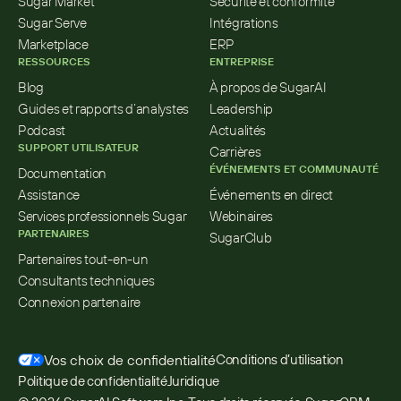
Sugar Market
Sécurité et conformité
Sugar Serve
Intégrations
Marketplace
ERP
RESSOURCES
ENTREPRISE
Blog
À propos de SugarAI
Guides et rapports d’analystes
Leadership
Podcast
Actualités
SUPPORT UTILISATEUR
Carrières
ÉVÉNEMENTS ET COMMUNAUTÉ
Documentation
Assistance
Événements en direct
Services professionnels Sugar
Webinaires
PARTENAIRES
SugarClub
Partenaires tout-en-un
Consultants techniques
Connexion partenaire
Vos choix de confidentialité
Conditions d’utilisation
Politique de confidentialité
Juridique