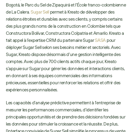
Bogotá, le Parc du Sel de Zipaquirá et l’École franco-colombienne 
de La Calera. 
Sugar Sell
 permet à Kreato de développer des 
relations étroites et durables avec ses clients, y compris certains 
des plus grands noms de la construction en Colombie tels que 
Constructora Bolívar, Constructora Colpatria et Amarilo. Kreato a 
fait appel à l’expertise CRM du partenaire Sugar 
SASA
 pour 
déployer Sugar Sell selon ses besoins métier et sectoriels. Avec 
Sugar, Kreato dispose désormais d’une gestion intelligente des 
comptes. Avec plus de 700 clients actifs chaque jour, Kreato 
s’appuie sur Sugar pour gérer les données et interactions clients, 
en donnant à ses équipes commerciales des informations 
précieuses, essentielles pour renforcer les relations et offrir des 
expériences personnalisées.
Les capacités d’analyse prédictive permettent à l’entreprise de 
mesurer les performances commerciales, d’identifier les 
principales opportunités et de prendre des décisions fondées sur 
les données pour stimuler la croissance et la réussite. De plus, 
l’interface conviviale de Sugar Sell simplifie le processus de vente 