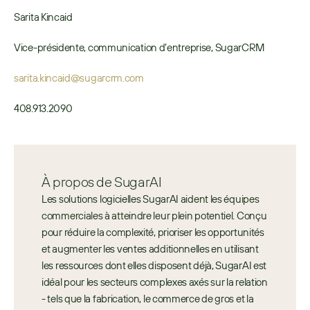
Sarita Kincaid
Vice-présidente, communication d’entreprise, SugarCRM
sarita.kincaid@sugarcrm.com
408.913.2090
À propos de SugarAI
Les solutions logicielles SugarAI aident les équipes 
commerciales à atteindre leur plein potentiel. Conçu 
pour réduire la complexité, prioriser les opportunités 
et augmenter les ventes additionnelles en utilisant 
les ressources dont elles disposent déjà, SugarAI est 
idéal pour les secteurs complexes axés sur la relation 
- tels que la fabrication, le commerce de gros et la 