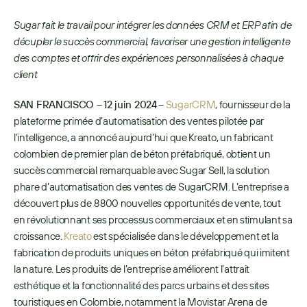
Sugar fait le travail pour intégrer les données CRM et ERP afin de 
décupler le succès commercial, favoriser une gestion intelligente 
des comptes et offrir des expériences personnalisées à chaque 
client
SAN FRANCISCO –
12 juin 2024
–
SugarCRM
, fournisseur de la 
plateforme primée d’automatisation des ventes pilotée par 
l’intelligence, a annoncé aujourd’hui que Kreato, un fabricant 
colombien de premier plan de béton préfabriqué, obtient un 
succès commercial remarquable avec Sugar Sell, la solution 
phare d’automatisation des ventes de SugarCRM. L’entreprise a 
découvert plus de 8 800 nouvelles opportunités de vente, tout 
en révolutionnant ses processus commerciaux et en stimulant sa 
croissance. 
Kreato
 est spécialisée dans le développement et la 
fabrication de produits uniques en béton préfabriqué qui imitent 
la nature. Les produits de l’entreprise améliorent l’attrait 
esthétique et la fonctionnalité des parcs urbains et des sites 
touristiques en Colombie, notamment la Movistar Arena de 