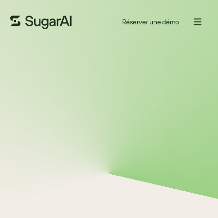
Réserver une démo
SAISON
3
ÉPISODE
6
22 AVR. 2024
31
MINUTES