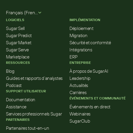
Select Language
Français (French)
LOGICIELS
IMPLÉMENTATION
Sugar Sell
Déploiement
Sugar Predict
Migration
Sugar Market
Sécurité et conformité
Sugar Serve
Intégrations
Marketplace
ERP
RESSOURCES
ENTREPRISE
Blog
À propos de SugarAI
Guides et rapports d’analystes
Leadership
Podcast
Actualités
SUPPORT UTILISATEUR
Carrières
ÉVÉNEMENTS ET COMMUNAUTÉ
Documentation
Assistance
Événements en direct
Services professionnels Sugar
Webinaires
PARTENAIRES
SugarClub
Partenaires tout-en-un