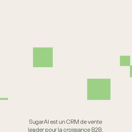
puissance des connexions authentiques 
et de la création de communauté à l’ère 
numérique. Sa réputation de dirigeante 
obsédée par le client ne fait pas 
seulement partie de sa marque — c’est 
son ingrédient secret de réussite. 
Conférencière et conseillère très 
recherchée par les plus grandes 
entreprises B2B, l’influence de Rowley 
s’étend bien au-delà de la salle du 
conseil, inspirant une nouvelle 
génération de professionnels de la vente 
à s’épanouir dans un marché en 
constante évolution.
SugarAI est un CRM de vente 
leader pour la croissance B2B. 