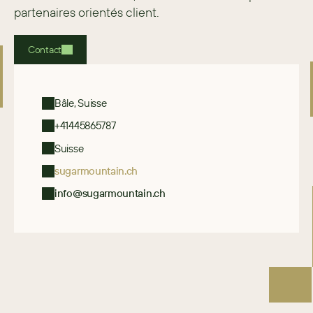
partenaires orientés client.
Contact
Bâle, Suisse
+41445865787
Suisse
sugarmountain.ch
info@sugarmountain.ch