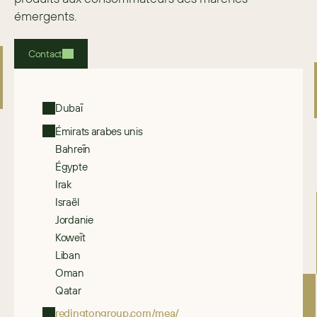
émergents.
Contact
Dubaï
Émirats arabes unis
Bahreïn
Égypte
Irak
Israël
Jordanie
Koweït
Liban
Oman
Qatar
redingtongroup.com/mea/