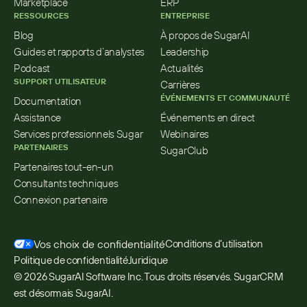
Marketplace
ERP
RESSOURCES
ENTREPRISE
Blog
À propos de SugarAI
Guides et rapports d’analystes
Leadership
Podcast
Actualités
SUPPORT UTILISATEUR
Carrières
ÉVÉNEMENTS ET COMMUNAUTÉ
Documentation
Assistance
Événements en direct
Services professionnels Sugar
Webinaires
PARTENAIRES
SugarClub
Partenaires tout-en-un
Consultants techniques
Connexion partenaire
Vos choix de confidentialité
Conditions d’utilisation
Politique de confidentialité
Juridique
© 2026 SugarAI Software Inc. Tous droits réservés. SugarCRM 
est désormais SugarAI.