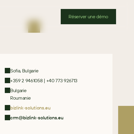
Réserver une démo
Sofia, Bulgarie
+359 2 9461058 | +40 773 926713
Bulgarie
Roumanie
bizlink-solutions.eu
crm@bizlink-solutions.eu