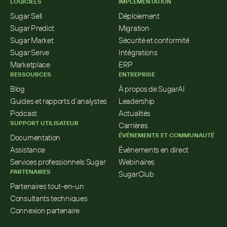
LOGICIELS
IMPLÉMENTATION
Sugar Sell
Déploiement
Sugar Predict
Migration
Sugar Market
Sécurité et conformité
Sugar Serve
Intégrations
Marketplace
ERP
RESSOURCES
ENTREPRISE
Blog
À propos de SugarAI
Guides et rapports d’analystes
Leadership
Podcast
Actualités
SUPPORT UTILISATEUR
Carrières
ÉVÉNEMENTS ET COMMUNAUTÉ
Documentation
Assistance
Événements en direct
Services professionnels Sugar
Webinaires
PARTENAIRES
SugarClub
Partenaires tout-en-un
Consultants techniques
Connexion partenaire