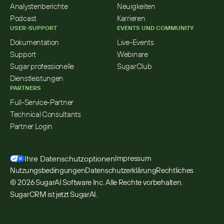
Analystenberichte
Neuigkeiten
Podcast
Karrieren
USER-SUPPORT
EVENTS UND COMMUNITY
Dokumentation
Live-Events
Support
Webinare
Sugar professionelle 
SugarClub
Dienstleistungen
PARTNERS
Full-Service-Partner
Technical Consultants
Partner Login
Ihre Datenschutzoptionen
Impressum
Nutzungsbedingungen
Datenschutzerklärung
Rechtliches
© 2026 SugarAI Software Inc. Alle Rechte vorbehalten. 
SugarCRM ist jetzt SugarAI.