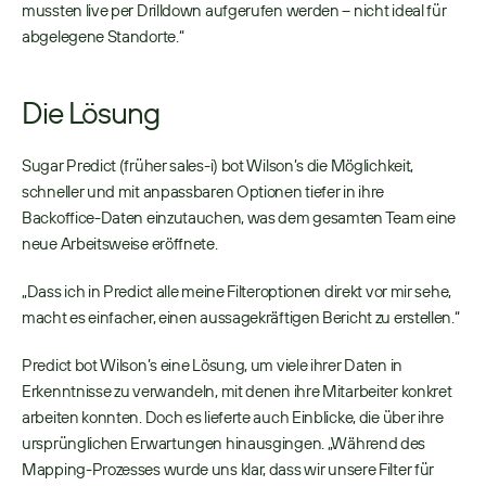
mussten live per Drilldown aufgerufen werden – nicht ideal für 
abgelegene Standorte.“ 
Die Lösung
Sugar Predict (früher sales-i) bot Wilson’s die Möglichkeit, 
schneller und mit anpassbaren Optionen tiefer in ihre 
Backoffice-Daten einzutauchen, was dem gesamten Team eine 
neue Arbeitsweise eröffnete. 
„Dass ich in Predict alle meine Filteroptionen direkt vor mir sehe, 
macht es einfacher, einen aussagekräftigen Bericht zu erstellen.“ 
Predict bot Wilson’s eine Lösung, um viele ihrer Daten in 
Erkenntnisse zu verwandeln, mit denen ihre Mitarbeiter konkret 
arbeiten konnten. Doch es lieferte auch Einblicke, die über ihre 
ursprünglichen Erwartungen hinausgingen. „Während des 
Mapping-Prozesses wurde uns klar, dass wir unsere Filter für 