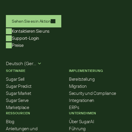
Sehen Sie es in Aktion
Kontaktieren Sie uns
Support-Login
Preise
Select Language
Deutsch (German)
SOFTWARE
IMPLEMENTIERUNG
Sugar Sell
Bereitstellung
Sugar Predict
Migration
Sugar Market
Security und Compliance
Sugar Serve
Integrationen
Marketplace
ERPs
RESSOURCEN
UNTERNEHMEN
Blog
Über SugarAI
Anleitungen und 
Führung