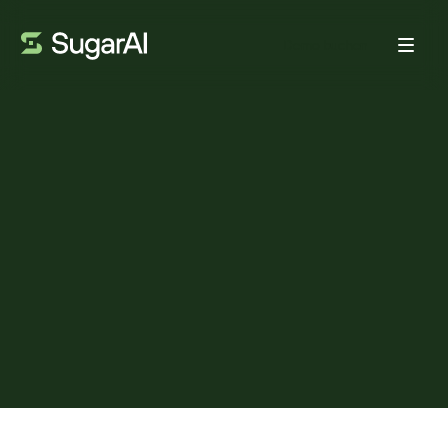
Demo buchen
KUNDENSTIMME
Wie Wilson's Business
Solutions Sugar Predict
nutzt, um Trends zu
überwachen
VON:
ANDREW LONDON
22. JUNI 2026
4
MIN LESEZEIT