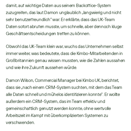
damit, auf wichtige Daten aus seinem Backoffice-System 
zuzugreifen, das laut Damon unglaublich „langwierig und nicht 
sehr benutzerfreundlich“ war. Er erklärte, dass das UK-Team 
Daten sofort abrufen musste, um schnelle, aber dennoch kluge 
Geschäftsentscheidungen treffen zu können. 
Obwohl das UK-Team klein war, wuchs das Unternehmen selbst 
immer weiter, was bedeutete, dass die Kimbo-Mitarbeitenden in 
Großbritannien genau wissen mussten, wie die Zahlen aussahen 
und wie ihre Zukunft aussehen würde. 
Damon Wilson, Commercial Manager bei Kimbo UK, berichtet, 
dass sie „nach einem CRM-System suchten, mit dem das Team 
alle Daten schnell und mühelos identifizieren konnte“. Er wollte 
außerdem ein CRM-System, das im Team effektiv und 
gemeinschaftlich genutzt werden konnte, ohne wertvolle 
Arbeitszeit im Kampf mit überkomplizierten Systemen zu 
verschwenden. 