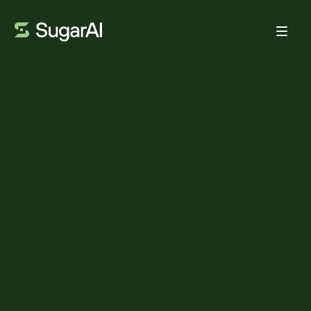
Demo buchen
KUNDENSTIMME
Wie Kimbo Coffee UK mit
Sugar Predict seine
Rechnungen im
Jahresvergleich um 23
Prozent steigern konnte
22. JUNI 2026
4
MIN LESEZEIT