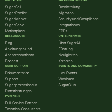
Sugar Sell
Bereitstellung
Sugar Predict
Migration
Sugar Market
Security und Compliance
Sugar Serve
Integrationen
Marketplace
ERPs
RESSOURCEN
UNTERNEHMEN
Blog
Über SugarAI
Anleitungen und 
Führung
Analystenberichte
Neuigkeiten
Podcast
Karrieren
USER-SUPPORT
EVENTS UND COMMUNITY
Dokumentation
Live-Events
Support
Webinare
Sugar professionelle 
SugarClub
Dienstleistungen
PARTNERS
Full-Service-Partner
Technical Consultants