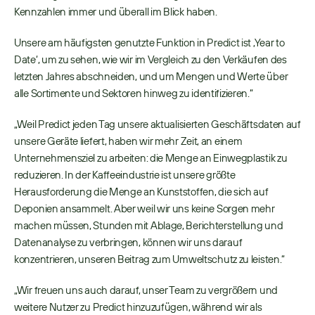
Kennzahlen immer und überall im Blick haben. 
Unsere am häufigsten genutzte Funktion in Predict ist ‚Year to 
Date‘, um zu sehen, wie wir im Vergleich zu den Verkäufen des 
letzten Jahres abschneiden, und um Mengen und Werte über 
alle Sortimente und Sektoren hinweg zu identifizieren.“ 
„Weil Predict jeden Tag unsere aktualisierten Geschäftsdaten auf 
unsere Geräte liefert, haben wir mehr Zeit, an einem 
Unternehmensziel zu arbeiten: die Menge an Einwegplastik zu 
reduzieren. In der Kaffeeindustrie ist unsere größte 
Herausforderung die Menge an Kunststoffen, die sich auf 
Deponien ansammelt. Aber weil wir uns keine Sorgen mehr 
machen müssen, Stunden mit Ablage, Berichterstellung und 
Datenanalyse zu verbringen, können wir uns darauf 
konzentrieren, unseren Beitrag zum Umweltschutz zu leisten.“ 
„Wir freuen uns auch darauf, unser Team zu vergrößern und 
weitere Nutzer zu Predict hinzuzufügen, während wir als 