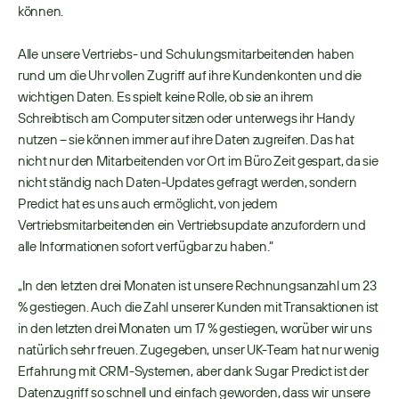
können. 
Alle unsere Vertriebs- und Schulungsmitarbeitenden haben 
rund um die Uhr vollen Zugriff auf ihre Kundenkonten und die 
wichtigen Daten. Es spielt keine Rolle, ob sie an ihrem 
Schreibtisch am Computer sitzen oder unterwegs ihr Handy 
nutzen – sie können immer auf ihre Daten zugreifen. Das hat 
nicht nur den Mitarbeitenden vor Ort im Büro Zeit gespart, da sie 
nicht ständig nach Daten-Updates gefragt werden, sondern 
Predict hat es uns auch ermöglicht, von jedem 
Vertriebsmitarbeitenden ein Vertriebsupdate anzufordern und 
alle Informationen sofort verfügbar zu haben.“ 
„In den letzten drei Monaten ist unsere Rechnungsanzahl um 23 
% gestiegen. Auch die Zahl unserer Kunden mit Transaktionen ist 
in den letzten drei Monaten um 17 % gestiegen, worüber wir uns 
natürlich sehr freuen. Zugegeben, unser UK-Team hat nur wenig 
Erfahrung mit CRM-Systemen, aber dank Sugar Predict ist der 
Datenzugriff so schnell und einfach geworden, dass wir unsere 