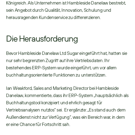
Königreich. Als Unternehmen ist Hambleside Danelaw bestrebt, 
sein Angebot durch Qualität, Innovation, Schulung und 
herausragenden Kundenservice zu differenzieren. 
Die Herausforderung
Bevor Hambleside Danelaw Ltd Sugar eingeführt hat, hatten sie 
nur sehr begrenzten Zugriff auf ihre Vertriebsdaten. Ihr 
bestehendes ERP-System wurde eingeführt, um vor allem 
buchhaltungsorientierte Funktionen zu unterstützen. 
Ian Weakford, Sales and Marketing Director bei Hambleside 
Danelaw, kommentierte, dass ihr ERP-System „hauptsächlich als 
Buchhaltungstool konzipiert und ehrlich gesagt für 
Vertriebsanalysen nutzlos“ sei.  Er ergänzte: „Es stand auch dem 
Außendienst nicht zur Verfügung“, was ein Bereich war, in dem 
er eine Chance für Fortschritt sah. 