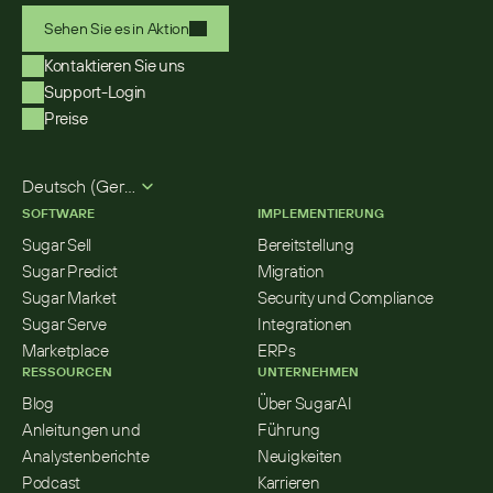
Sehen Sie es in Aktion
Kontaktieren Sie uns
Support-Login
Preise
Select Language
Deutsch (German)
SOFTWARE
IMPLEMENTIERUNG
Sugar Sell
Bereitstellung
Sugar Predict
Migration
Sugar Market
Security und Compliance
Sugar Serve
Integrationen
Marketplace
ERPs
RESSOURCEN
UNTERNEHMEN
Blog
Über SugarAI
Anleitungen und 
Führung
Analystenberichte
Neuigkeiten
Podcast
Karrieren