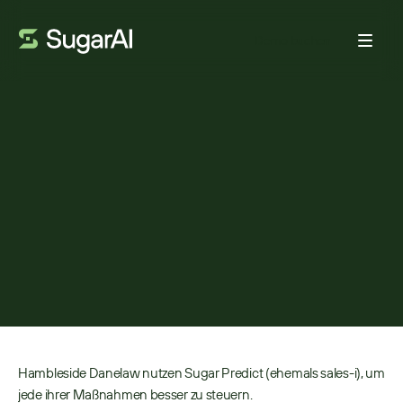
Demo buchen
KUNDENSTIMME
Hambleside Danelaw Ltd
verbessert Kundeneinblicke
mit Sugar Predict
22. JUNI 2026
4
MIN LESEZEIT
Hambleside Danelaw nutzen Sugar Predict (ehemals sales-i), um 
jede ihrer Maßnahmen besser zu steuern. 