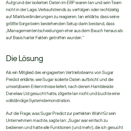
Aufgrund der isolierten Daten im ERP waren Ian und sein Team 
nicht in der Lage, Verkaufstrends zu verfolgen oder rechtzeitig 
auf Marktveränderungen zu reagieren. Ian erklärte, dass seine 
größte Sorge beim bestehenden Setup darin bestand, dass 
„Managemententscheidungen eher aus dem Bauch heraus als 
auf Basis harter Fakten getroffen wurden.“ 
Die Lösung
Als ein Mitglied des engagierten Vertriebsteams von Sugar 
Predict erklärte, wie Sugar isolierte Daten aufbricht und die 
umsetzbaren Erkenntnisse liefert, nach denen Hambleside 
Danelaw Ltd gesucht hatte, zögerte Ian nicht und buchte eine 
vollständige Systemdemonstration. 
Auf die Frage, was Sugar Predict zur perfekten Wahl für sein 
Unternehmen machte, sagte Ian: „Sugar war einfach zu 
bedienen und hatte alle Funktionen (und mehr), die ich gesucht 