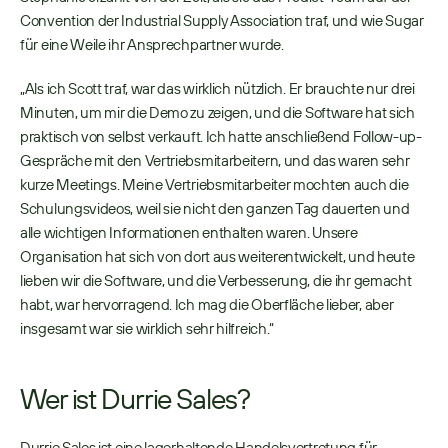
Convention der Industrial Supply Association traf, und wie Sugar 
für eine Weile ihr Ansprechpartner wurde. 
„Als ich Scott traf, war das wirklich nützlich. Er brauchte nur drei 
Minuten, um mir die Demo zu zeigen, und die Software hat sich 
praktisch von selbst verkauft. Ich hatte anschließend Follow-up-
Gespräche mit den Vertriebsmitarbeitern, und das waren sehr 
kurze Meetings. Meine Vertriebsmitarbeiter mochten auch die 
Schulungsvideos, weil sie nicht den ganzen Tag dauerten und 
alle wichtigen Informationen enthalten waren. Unsere 
Organisation hat sich von dort aus weiterentwickelt, und heute 
lieben wir die Software, und die Verbesserung, die ihr gemacht 
habt, war hervorragend. Ich mag die Oberfläche lieber, aber 
insgesamt war sie wirklich sehr hilfreich.“ 
Wer ist Durrie Sales?
Durrie Sales ist eine lagerhaltende Handelsvertretung für 