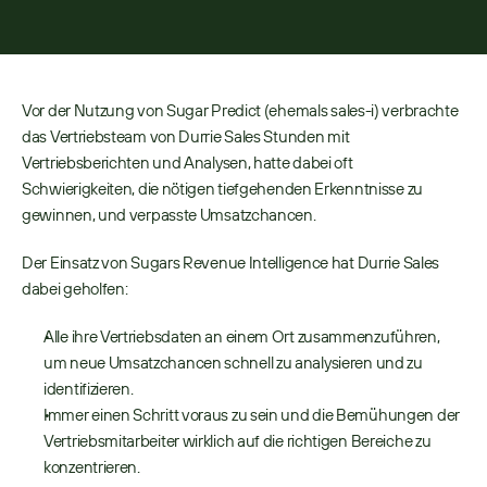
konzentriert
22. JUNI 2026
4
MIN LESEZEIT
Vor der Nutzung von Sugar Predict (ehemals sales-i) verbrachte 
das Vertriebsteam von Durrie Sales Stunden mit 
Vertriebsberichten und Analysen, hatte dabei oft 
Schwierigkeiten, die nötigen tiefgehenden Erkenntnisse zu 
gewinnen, und verpasste Umsatzchancen.
Der Einsatz von Sugars Revenue Intelligence hat Durrie Sales 
dabei geholfen: 
Alle ihre Vertriebsdaten an einem Ort zusammenzuführen, 
um neue Umsatzchancen schnell zu analysieren und zu 
identifizieren. 
Immer einen Schritt voraus zu sein und die Bemühungen der 
Vertriebsmitarbeiter wirklich auf die richtigen Bereiche zu 
konzentrieren. 