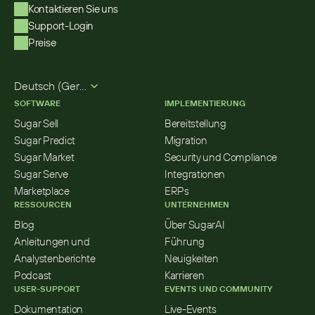
Kontaktieren Sie uns
Support-Login
Preise
Select Language
Deutsch (German)
SOFTWARE
IMPLEMENTIERUNG
Sugar Sell
Bereitstellung
Sugar Predict
Migration
Sugar Market
Security und Compliance
Sugar Serve
Integrationen
Marketplace
ERPs
RESSOURCEN
UNTERNEHMEN
Blog
Über SugarAI
Anleitungen und 
Führung
Analystenberichte
Neuigkeiten
Podcast
Karrieren
USER-SUPPORT
EVENTS UND COMMUNITY
Dokumentation
Live-Events