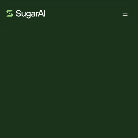
Demo buchen
KUNDENSTIMME
Wie Durrie Sales die
Anstrengungen seines
Vertriebsteams mit Sugar
erfolgreich auf die größten
Umsatzchancen