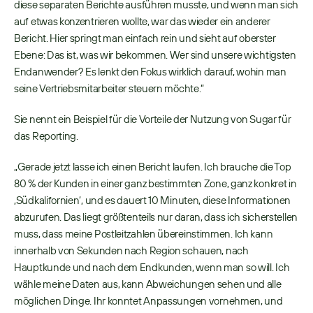
diese separaten Berichte ausführen musste, und wenn man sich 
auf etwas konzentrieren wollte, war das wieder ein anderer 
Bericht. Hier springt man einfach rein und sieht auf oberster 
Ebene: Das ist, was wir bekommen. Wer sind unsere wichtigsten 
Endanwender? Es lenkt den Fokus wirklich darauf, wohin man 
seine Vertriebsmitarbeiter steuern möchte.“ 
Sie nennt ein Beispiel für die Vorteile der Nutzung von Sugar für 
das Reporting. 
„Gerade jetzt lasse ich einen Bericht laufen. Ich brauche die Top 
80 % der Kunden in einer ganz bestimmten Zone, ganz konkret in 
,Südkalifornien‘, und es dauert 10 Minuten, diese Informationen 
abzurufen. Das liegt größtenteils nur daran, dass ich sicherstellen 
muss, dass meine Postleitzahlen übereinstimmen. Ich kann 
innerhalb von Sekunden nach Region schauen, nach 
Hauptkunde und nach dem Endkunden, wenn man so will. Ich 
wähle meine Daten aus, kann Abweichungen sehen und alle 
möglichen Dinge. Ihr konntet Anpassungen vornehmen, und 