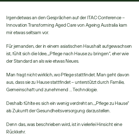
Irgendetwas an den Gesprächen auf der ITAC Conference – 
Innovation Transforming Aged Care von Ageing Australia kam 
mir etwas seltsam vor. 
Für jemanden, der in einem asiatischen Haushalt aufgewachsen 
ist, fühlt sich die Idee, „Pflege nach Hause zu bringen“, eher wie 
der Standard an als wie etwas Neues. 
Man fragt nicht wirklich, wo Pflege stattfindet. Man geht davon 
aus, dass sie zu Hause stattfindet – unterstützt durch Familie, 
Gemeinschaft und zunehmend … Technologie. 
Deshalb fühlte es sich ein wenig verdreht an, „Pflege zu Hause“ 
als Zukunft der Gesundheitsversorgung darzustellen. 
Denn das, was beschrieben wird, ist in vielerlei Hinsicht eine 
Rückkehr. 