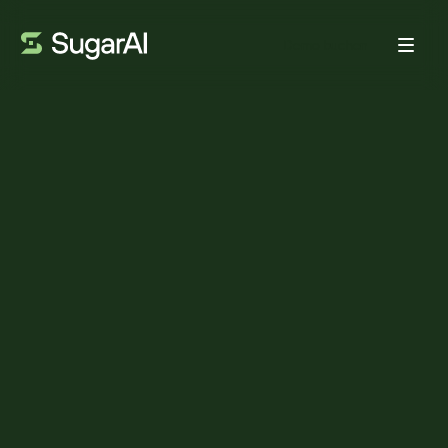
Demo buchen
TRENDS
5 wichtige Erkenntnisse von
der ITAC 2026: Warum
„Pflege zu Hause“ in
Wirklichkeit den Neuaufbau
des Systems bedeutet
VON:
ADAM FRANK
18. MAI 2026
4
MIN LESEZEIT