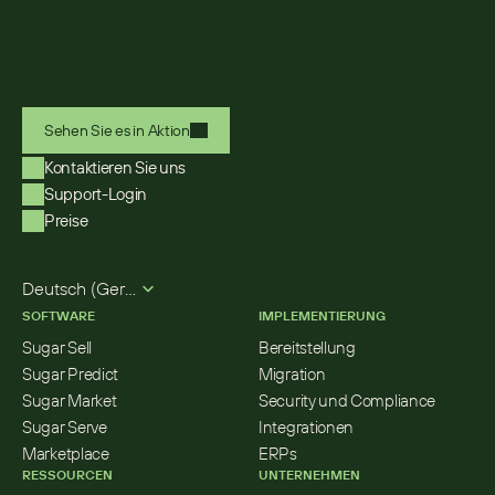
Sehen Sie es in Aktion
Kontaktieren Sie uns
Support-Login
Preise
Select Language
Deutsch (German)
SOFTWARE
IMPLEMENTIERUNG
Sugar Sell
Bereitstellung
Sugar Predict
Migration
Sugar Market
Security und Compliance
Sugar Serve
Integrationen
Marketplace
ERPs
RESSOURCEN
UNTERNEHMEN