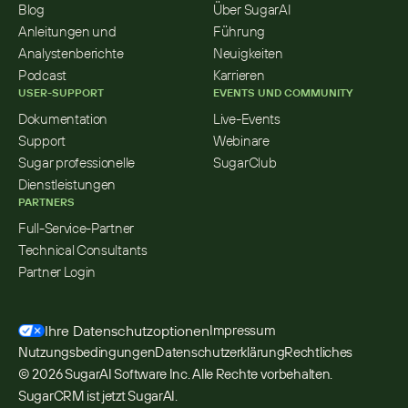
Blog
Über SugarAI
Anleitungen und 
Führung
Analystenberichte
Neuigkeiten
Podcast
Karrieren
USER-SUPPORT
EVENTS UND COMMUNITY
Dokumentation
Live-Events
Support
Webinare
Sugar professionelle 
SugarClub
Dienstleistungen
PARTNERS
Full-Service-Partner
Technical Consultants
Partner Login
Ihre Datenschutzoptionen
Impressum
Nutzungsbedingungen
Datenschutzerklärung
Rechtliches
© 2026 SugarAI Software Inc. Alle Rechte vorbehalten. 
SugarCRM ist jetzt SugarAI.