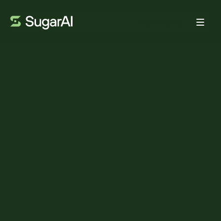
Prenota demo
WEBINAR
61
MIN