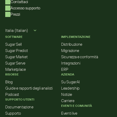
Contattaci
Accesso supporto
Prezzi
Select Language
Italia (Italian)
SOFTWARE
IMPLEMENTAZIONE
Sugar Sell
Distribuzione
Sugar Predict
Migrazione
Sugar Market
Sicurezza e conformità
Sugar Serve
Integrazioni
Marketplace
ERP
RISORSE
AZIENDA
Blog
Su SugarAI
Guide e rapporti degli analisti
Leadership
Podcast
Notizie
SUPPORTO UTENTI
Carriere
EVENTI E COMUNITÀ
Documentazione
Supporto
Eventi live