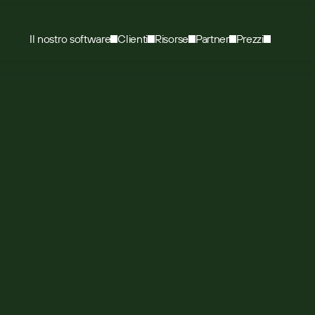
Il nostro software
Clienti
Risorse
Partner
Prezzi
WEBINAR
44
MIN