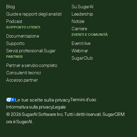
Blog
Su SugarAI
Guide e rapporti degli analisti
Leadership
Podcast
Notizie
SUPPORTO UTENTI
Carriere
EVENTI E COMUNITÀ
Documentazione
Supporto
Eventi live
Servizi professionali Sugar
Webinar
PARTNER
SugarClub
Partner a servizio completo
Consulenti tecnici
Accesso partner
Le tue scelte sulla privacy
Termini d'uso
Informativa sulla privacy
Legale
© 2026 SugarAI Software Inc. Tutti i diritti riservati. SugarCRM 
ora è SugarAI.